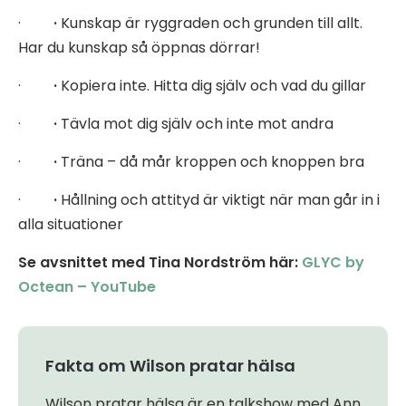
·
·
Kunskap är ryggraden och grunden till allt.
Har du kunskap så öppnas dörrar!
·
·
Kopiera inte. Hitta dig själv och vad du gillar
·
·
Tävla mot dig själv och inte mot andra
·
·
Träna – då mår kroppen och knoppen bra
·
·
Hållning och attityd är viktigt när man går in i
alla situationer
Se avsnittet med Tina Nordström här:
GLYC by
Octean – YouTube
Fakta om Wilson pratar hälsa
Wilson pratar hälsa är en talkshow med Ann