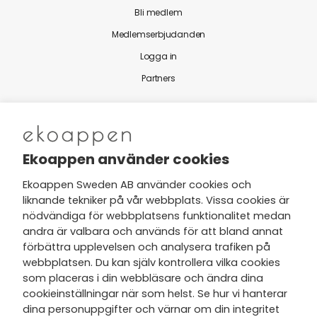
Bli medlem
Medlemserbjudanden
Logga in
Partners
Nytt från Ekoappen
Ekoappen använder cookies
Ekoappen Sweden AB använder cookies och
liknande tekniker på vår webbplats. Vissa cookies är
Jag har tagit del av Ekoappens
nödvändiga för webbplatsens funktionalitet medan
personuppgifts- och
andra är valbara och används för att bland annat
integritetspolicy
och tar gärna del
förbättra upplevelsen och analysera trafiken på
av nyheter, hälsotips och exklusiva
webbplatsen. Du kan själv kontrollera vilka cookies
erbjudanden via min e-post.
som placeras i din webbläsare och ändra dina
cookieinställningar när som helst. Se hur vi hanterar
dina personuppgifter och värnar om din integritet