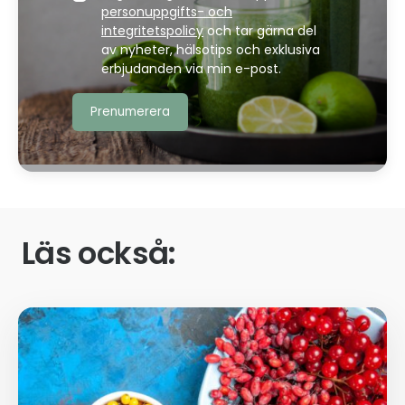
personuppgifts- och
integritetspolicy
och tar gärna del
av nyheter, hälsotips och exklusiva
erbjudanden via min e-post.
Läs också: