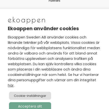
Partners
Nytt från Ekoappen
Ekoappen använder cookies
Ekoappen Sweden AB använder cookies och
liknande tekniker på vår webbplats. Vissa cookies är
Jag har tagit del av Ekoappens
nödvändiga för webbplatsens funktionalitet medan
personuppgifts- och
andra är valbara och används för att bland annat
integritetspolicy
och tar gärna del
förbättra upplevelsen och analysera trafiken på
av nyheter, hälsotips och exklusiva
webbplatsen. Du kan själv kontrollera vilka cookies
erbjudanden via min e-post.
som placeras i din webbläsare och ändra dina
cookieinställningar när som helst. Se hur vi hanterar
dina personuppgifter och värnar om din integritet
här
.
Cookie-inställningar
Acceptera allt