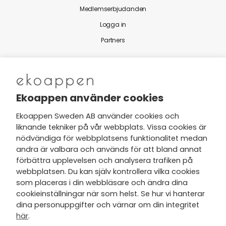
Medlemserbjudanden
Logga in
Partners
Nytt från Ekoappen
Ekoappen använder cookies
Ekoappen Sweden AB använder cookies och
liknande tekniker på vår webbplats. Vissa cookies är
Jag har tagit del av Ekoappens
nödvändiga för webbplatsens funktionalitet medan
personuppgifts- och
andra är valbara och används för att bland annat
integritetspolicy
och tar gärna del
förbättra upplevelsen och analysera trafiken på
av nyheter, hälsotips och exklusiva
webbplatsen. Du kan själv kontrollera vilka cookies
erbjudanden via min e-post.
som placeras i din webbläsare och ändra dina
cookieinställningar när som helst. Se hur vi hanterar
dina personuppgifter och värnar om din integritet
här
.