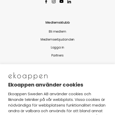
Medlemsklubb
Bli medlem
Medlemserbjudanden
Logga in
Partners
Nytt från Ekoappen
Ekoappen använder cookies
Ekoappen Sweden AB använder cookies och
liknande tekniker på vår webbplats. Vissa cookies är
Jag har tagit del av Ekoappens
nödvändiga för webbplatsens funktionalitet medan
personuppgifts- och
andra är valbara och används för att bland annat
integritetspolicy
och tar gärna del