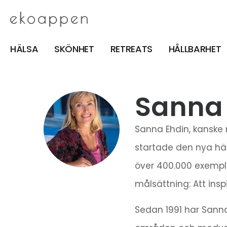
HÄLSA
SKÖNHET
RETREATS
HÅLLBARHET
Sanna
Sanna Ehdin, kanske
startade den nya häl
över 400.000 exempla
målsättning: Att insp
Sedan 1991 har Sanna