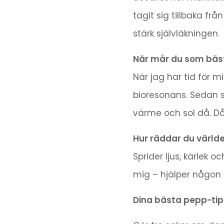
tagit sig tillbaka fr
stärk självläkningen.
När mår du som bäs
När jag har tid för 
bioresonans. Sedan s
värme och sol då. D
Hur räddar du världe
Sprider ljus, kärlek 
mig – hjälper någon 
Dina bästa pepp-tip