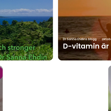
Dr Sanna Ehdins blogg
·
oktobe
D-vitamin är l