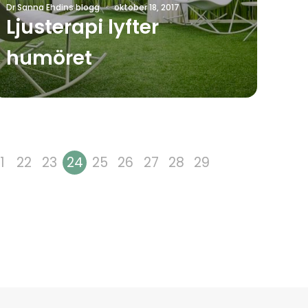
Dr Sanna Ehdins blogg
·
oktober 18, 2017
Ljusterapi lyfter
humöret
1
22
23
24
25
26
27
28
29