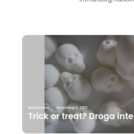
Kolhydrater
·
november 3, 2017
Trick or treat? Droga in