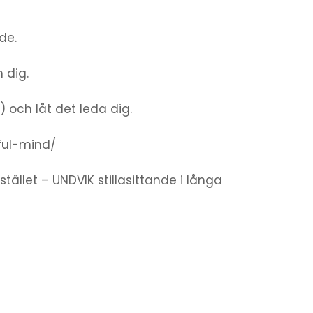
de.
 dig.
 och låt det leda dig.
ful-mind/
ället – UNDVIK stillasittande i långa