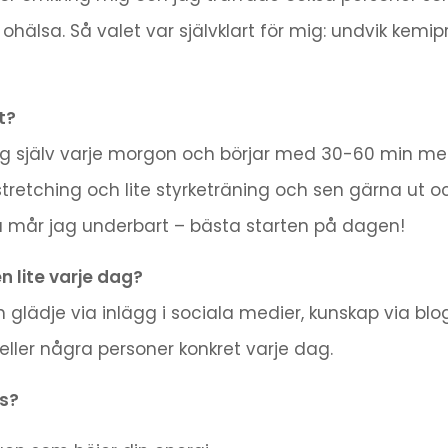
ån ohälsa. Så valet var självklart för mig: undvik kem
t?
mig själv varje morgon och börjar med 30-60 min me
tretching och lite styrketräning och sen gärna ut oc
å mår jag underbart – bästa starten på dagen!
n lite varje dag?
och glädje via inlägg i sociala medier, kunskap via b
eller några personer konkret varje dag.
s?