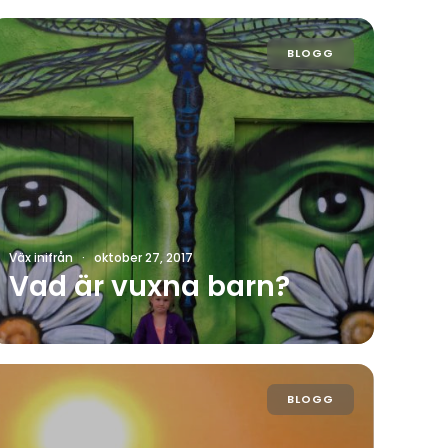
BLOGG
Väx inifrån
·
oktober 27, 2017
Vad är vuxna barn?
BLOGG