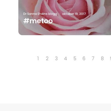
Dr Sanna Ehdins blogg
·
oktober 19, 2017
#metoo
1
2
3
4
5
6
7
8