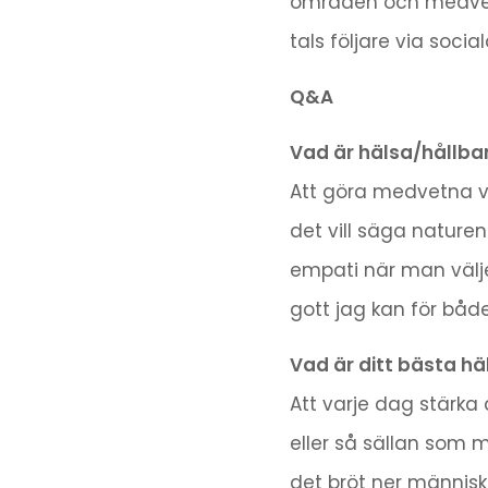
områden och medverka
tals följare via socia
Q&A
Vad är hälsa/hållbar
Att göra medvetna va
det vill säga nature
empati när man väljer
gott jag kan för båd
Vad är ditt bästa hä
Att varje dag stärka d
eller så sällan som 
det bröt ner männis