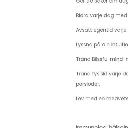
Gör tre saker om dag
Bidra varje dag med 
Avsätt egentid varje 
Lyssna på din intuiti
Träna Blissful mind
Träna fysiskt varje 
persioder.
Lev med en medveten,
Immunolog, hälsoin