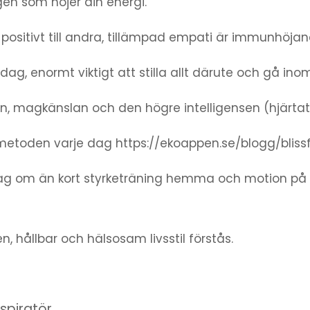
en som höjer din energi.
positivt till andra, tillämpad empati är immunhöjan
dag, enormt viktigt att stilla allt därute och gå inom
on, magkänslan och den högre intelligensen (hjärtat)
-metoden varje dag https://ekoappen.se/blogg/bliss
dag om än kort styrketräning hemma och motion på st
 hållbar och hälsosam livsstil förstås.
spiratör