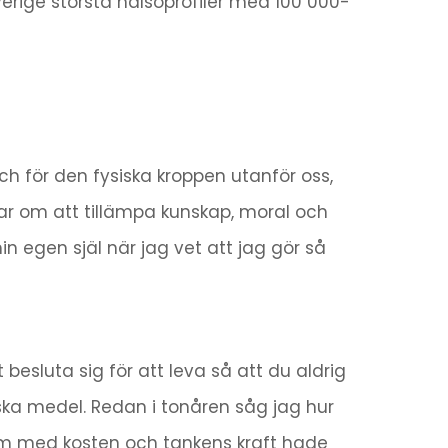
erige största hälsoprofiler med 100 000-
 för den fysiska kroppen utanför oss,
lar om att tillämpa kunskap, moral och
n egen själ när jag vet att jag gör så
t besluta sig för att leva så att du aldrig
ska medel. Redan i tonåren såg jag hur
om med kosten och tankens kraft hade