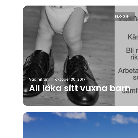
BLOGG
Väx inifrån
·
oktober 30, 2017
All läka sitt vuxna barn