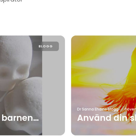
BLOGG
Dr Sanna Ehdins blogg
·
novem
te barnen…
Använd din s