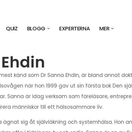
QUIZ
BLOGG
EXPERTERNA
MER
 Ehdin
 mest känd som Dr Sanna Ehdin, är bland annat dok
sovågen när hon 1999 gav ut sin första bok Den sjä
r. Sanna är idag verksam som föreläsare, entrepre
irera människor till ett hälsosammare liv.
 ägnat sig åt självläkning och systemhälsa. Hon anl