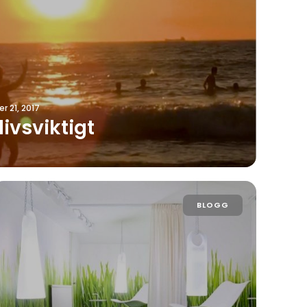
r 21, 2017
ivsviktigt
BLOGG