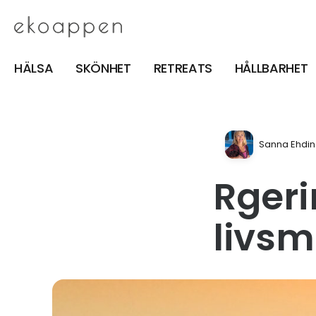
HÄLSA
SKÖNHET
RETREATS
HÅLLBARHET
Sanna Ehdin
Rgeri
livsm