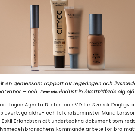
it en gemensam rapport av regeringen och livsme
 matvanor – och
industrin överträffade sig själv
livsmedels
företagen Agneta Dreber och VD för Svensk Dagligv
s övertyga äldre- och folkhälsominister Maria Larsso
r Eskil Erlandsson att underteckna dokument som redo
livsmedelsbranschens kommande arbete för bra matva