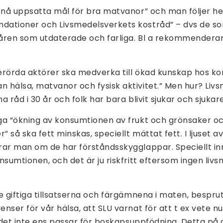
pnå uppsatta mål för bra matvanor” och man följer he
ationer och Livsmedelsverkets kostråd” – dvs de s
e åren som utdaterade och farliga. Bl a rekommender
erörda aktörer ska medverka till ökad kunskap hos 
 hälsa, matvanor och fysisk aktivitet.” Men hur? Liv
 råd i 30 år och folk har bara blivit sjukar och sjukar
ga “ökning av konsumtionen av frukt och grönsaker o
” så ska fett minskas, speciellt mättat fett. I ljuset a
rar man om de har förståndsskygglappar. Speciellt inr
nsumtionen, och det är ju riskfritt eftersom ingen livs
e giftiga tillsatserna och färgämnena i maten, bespr
nser för vår hälsa, att SLU varnat för att t ex vete n
t det inte ens passar för boskapsuppfödning. Detta på