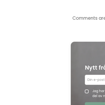
Comments are
Nytt f
Jag har
del av 