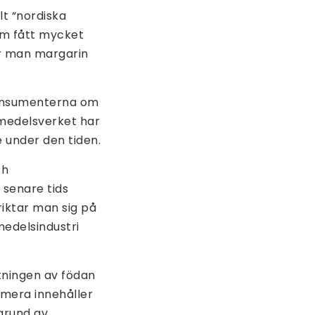
lt “nordiska
om fått mycket
ar man margarin
konsumenterna om
smedelsverket har
e under den tiden.
ch
v senare tids
iktar man sig på
medelsindustri
utningen av födan
umera innehåller
 grund av