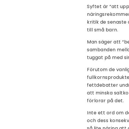
Syftet är “att up
näringsrekommend
kritik de senast
till små barn.
Man säger att “b
sambanden mellan
tuggat på med sina
Förutom de vanli
fullkornsprodukter
fettdebatter und
att minska saltko
förlorar på det.
Inte ett ord om d
och dess konsekve
så lite näring at