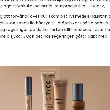
r pga storskalig industriell matproduktion. Osv. osv,
g att förvånas över hur skamlöst livsmedelsindustrin a
 och utan speciella hänsyn till människors hälsa och vä
 sig regeringen på detta, fastän alltfler studier visar 
are o sjukar… Och det har regeringen gått i pakt med.