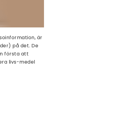
soinformation, är
nder) på det. De
n första att
era livs-medel