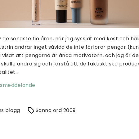
 de senaste tio åren, när jag sysslat med kost och häl
ustrin ändrar inget såvida de inte förlorar pengar (ku
visat att pengarna är ända motivatorn, och jag är de
kulle ändra sig och förstå att de faktiskt ska produc
talitet…
ssmeddelande
ns blogg
Sanna ord 2009