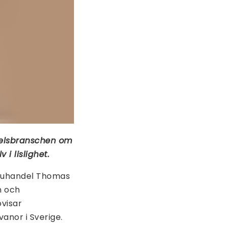
delsbranschen om
 i lislighet.
aruhandel Thomas
n och
visar
nor i Sverige.