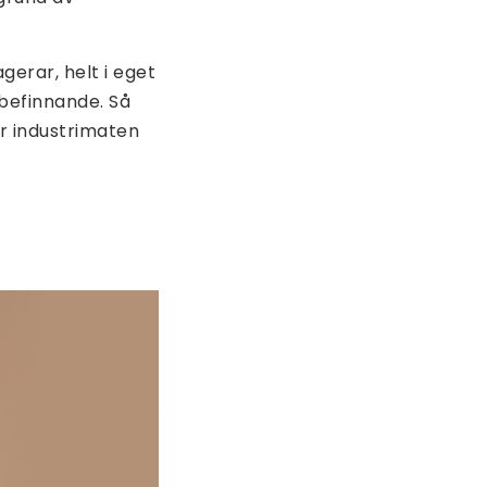
gerar, helt i eget
lbefinnande. Så
hur industrimaten