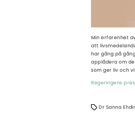
Min erfarenhet av
att livsmedelsind
har gång på gång 
applådera om de s
som ger liv och vi
Regeringens pre
Dr Sanna Ehdi