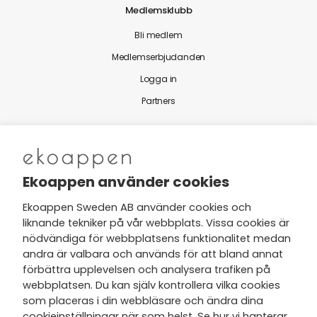
Medlemsklubb
Bli medlem
Medlemserbjudanden
Logga in
Partners
Nytt från Ekoappen
Ekoappen använder cookies
Ekoappen Sweden AB använder cookies och
liknande tekniker på vår webbplats. Vissa cookies är
Jag har tagit del av Ekoappens
nödvändiga för webbplatsens funktionalitet medan
personuppgifts- och
andra är valbara och används för att bland annat
integritetspolicy
och tar gärna del
förbättra upplevelsen och analysera trafiken på
av nyheter, hälsotips och exklusiva
webbplatsen. Du kan själv kontrollera vilka cookies
erbjudanden via min e-post.
som placeras i din webbläsare och ändra dina
cookieinställningar när som helst. Se hur vi hanterar