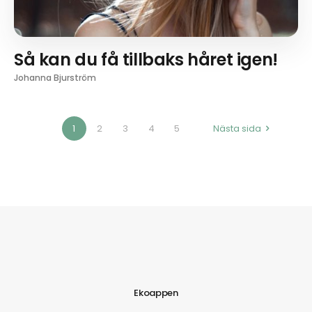
Så kan du få tillbaks håret igen!
Johanna Bjurström
1
2
3
4
5
Nästa sida
Ekoappen