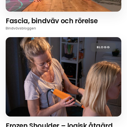
Fascia, bindväv och rörelse
Bindvävsbloggen
BLOGG
Frozen Shoulder – logisk åtgärd