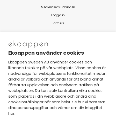
Medlemserbjudanden
Logga in
Partners
Nytt från Ekoappen
Ekoappen använder cookies
Ekoappen Sweden AB använder cookies och
liknande tekniker på vår webbplats. Vissa cookies är
Jag har tagit del av Ekoappens
nödvändiga för webbplatsens funktionalitet medan
personuppgifts- och
andra är valbara och används för att bland annat
integritetspolicy
och tar gärna del
förbättra upplevelsen och analysera trafiken på
av nyheter, hälsotips och exklusiva
webbplatsen. Du kan själv kontrollera vilka cookies
erbjudanden via min e-post.
som placeras i din webbläsare och ändra dina
cookieinställningar när som helst. Se hur vi hanterar
dina personuppgifter och värnar om din integritet
här
.