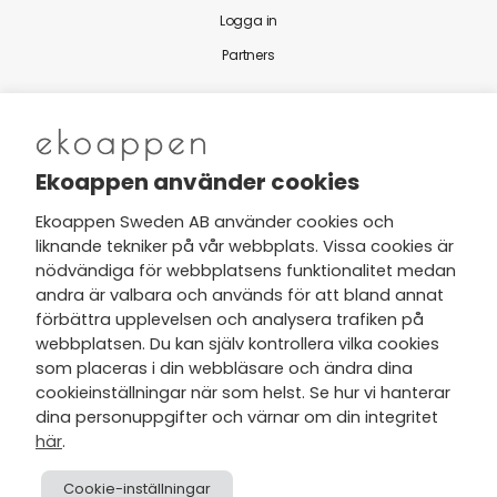
Logga in
Partners
Nytt från Ekoappen
Ekoappen använder cookies
Ekoappen Sweden AB använder cookies och
liknande tekniker på vår webbplats. Vissa cookies är
Jag har tagit del av Ekoappens
nödvändiga för webbplatsens funktionalitet medan
personuppgifts- och
andra är valbara och används för att bland annat
integritetspolicy
och tar gärna del
förbättra upplevelsen och analysera trafiken på
av nyheter, hälsotips och exklusiva
webbplatsen. Du kan själv kontrollera vilka cookies
erbjudanden via min e-post.
som placeras i din webbläsare och ändra dina
cookieinställningar när som helst. Se hur vi hanterar
dina personuppgifter och värnar om din integritet
här
.
Cookie-inställningar