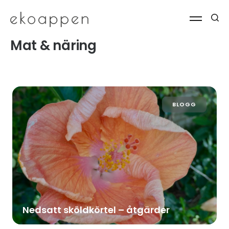
Mat & näring
BLOGG
Nedsatt sköldkörtel – åtgärder