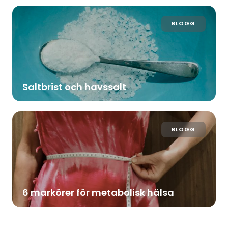
BLOGG
Saltbrist och havssalt
BLOGG
6 markörer för metabolisk hälsa