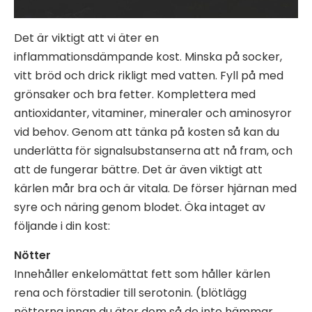
Det är viktigt att vi äter en
inflammationsdämpande kost. Minska på socker,
vitt bröd och drick rikligt med vatten. Fyll på med
grönsaker och bra fetter. Komplettera med
antioxidanter, vitaminer, mineraler och aminosyror
vid behov. Genom att tänka på kosten så kan du
underlätta för signalsubstanserna att nå fram, och
att de fungerar bättre. Det är även viktigt att
kärlen mår bra och är vitala. De förser hjärnan med
syre och näring genom blodet. Öka intaget av
följande i din kost:
Nötter
Innehåller enkelomättat fett som håller kärlen
rena och förstadier till serotonin. (blötlägg
nötterna innan du äter dom så de inte hämmar