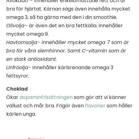
Avokado –
innehåller enkelomättade fett och är
bra för hjärtat. Kärnan sägs även innehålla mycket
omega 3, så ha gärna med den i din smoothie.
Olivolja
– är även det en bra fettkälla. innehåller
mycket omega 9.
Havtornsolja- innehåller mycket omega 7 som är
bra för våra slemhinnor. Samt C-vitamin som är
en stark antioxidant.
Linfröolja-
Innehåller kärlsrenande omega 3
fettsyror.
Choklad
Ökar
dopaminfrisättningen
som gör att vi känner
vällust och mår bra. Frigör även
flavoner
som håller
kärlen unga.