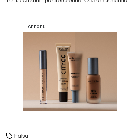
Tack och snart på återseende! <3 Kram Johanna
Annons
Hälsa