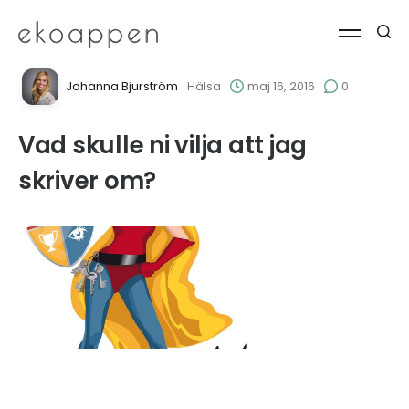
Johanna Bjurström
Hälsa
maj 16, 2016
0
Vad skulle ni vilja att jag
skriver om?