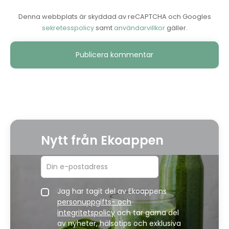
Denna webbplats är skyddad av reCAPTCHA och Googles
sekretesspolicy
samt
användarvillkor
gäller.
Alternative:
Nytt från Ekoappen
Jag har tagit del av Ekoappens
personuppgifts- och
integritetspolicy
och tar gärna del
av nyheter, hälsotips och exklusiva