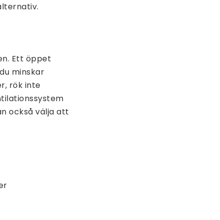
lternativ.
ten. Ett öppet
t du minskar
, rök inte
ntilationssystem
an också välja att
er