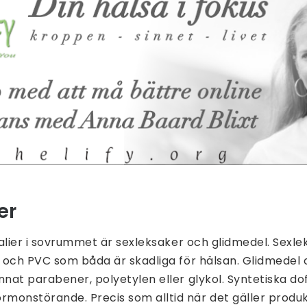
er
ikalier i sovrummet är sexleksaker och glidmedel. Sexl
r och PVC som båda är skadliga för hälsan. Glidmedel 
nnat parabener, polyetylen eller glykol. Syntetiska do
monstörande. Precis som alltid när det gäller produ