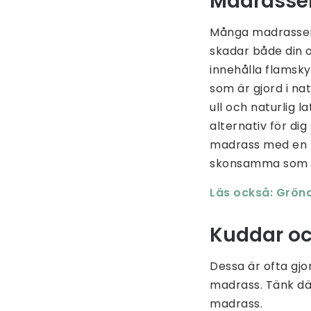
Madrasse
Många madrasser 
skadar både din o
innehålla flamsky
som är gjord i n
ull och naturlig 
alternativ för di
madrass med en m
skonsamma som mö
Läs också: Grön
Kuddar oc
Dessa är ofta gj
madrass. Tänk dä
madrass.