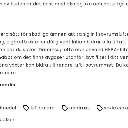
 av huden är det bäst med ekologiska och naturliga a
lera sätt för skadliga ämnen att ta sig in i sovrumsluf
, cigarettrök eller dålig ventilation bidrar alla till at
ten där du sover. Dammsug ofta och använd HEPA-filter
abbt om det finns avgaser utanför, byt filter i ditt ve
öna växter kan bidra till renare luft i sovrummet. Du k
trenare.
rnander
idmedel
luftrenare
madrass
sexleksak
täcken