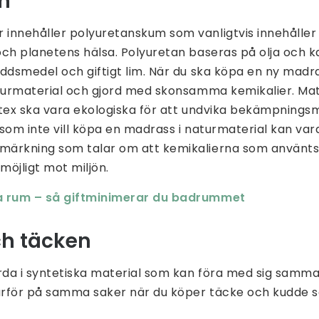
n
innehåller polyuretanskum som vanligtvis innehåller
ch planetens hälsa. Polyuretan baseras på olja och kan
ddsmedel och giftigt lim. När du ska köpa en ny madra
aturmaterial och gjord med skonsamma kemikalier. Mat
latex ska vara ekologiska för att undvika bekämpningsm
g som inte vill köpa en madrass i naturmaterial kan vara
ärkning som talar om att kemikalierna som använts
jligt mot miljön.
a rum – så giftminimerar du badrummet
h täcken
orda i syntetiska material som kan föra med sig sam
rför på samma saker när du köper täcke och kudde 