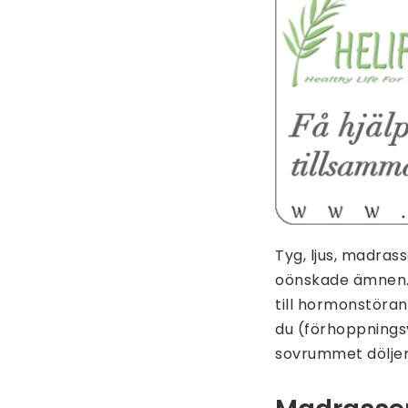
Tyg, ljus, madra
oönskade ämnen. 
till hormonstöra
du (förhoppningsv
sovrummet döljer