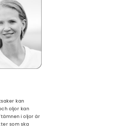
eksaker kan
och oljor kan
ftämnen i oljor är
kter som ska