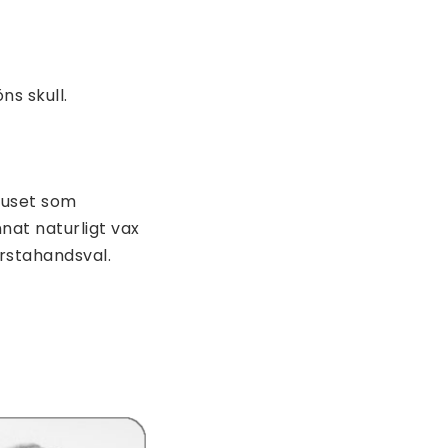
s skull.
ljuset som
nnat naturligt vax
örstahandsval.