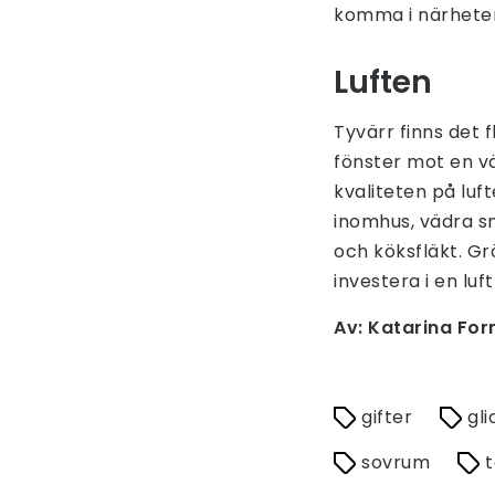
komma i närheten
Luften
Tyvärr finns det f
fönster mot en väg
kvaliteten på luf
inomhus, vädra sn
och köksfläkt. Gr
investera i en luf
Av: Katarina Fo
gifter
gl
sovrum