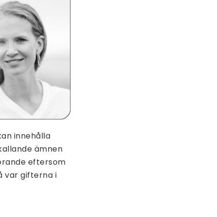
kan innehålla
mkallande ämnen
görande eftersom
 var gifterna i