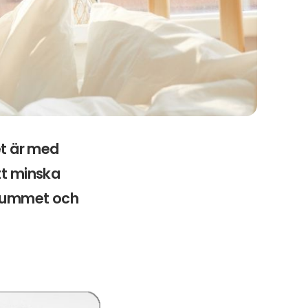
et är med
tt minska
ovrummet och