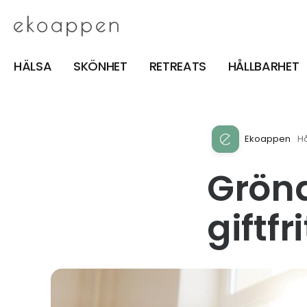
HÄLSA
SKÖNHET
RETREATS
HÅLLBARHET
Ekoappen
Hå
Gröna
giftf