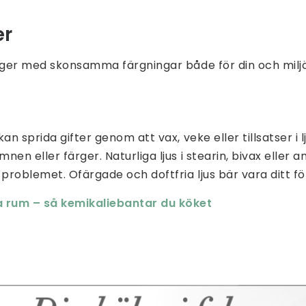
er
yger med skonsamma färgningar både för din och miljön
an sprida gifter genom att vax, veke eller tillsatser i 
en eller färger. Naturliga ljus i stearin, bivax eller a
roblemet. Ofärgade och doftfria ljus bär vara ditt f
a rum – så kemikaliebantar du köket