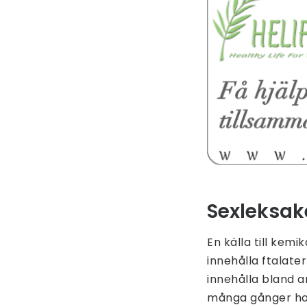
Sexleksak
En källa till kem
innehålla ftalate
innehålla bland a
många gånger hor