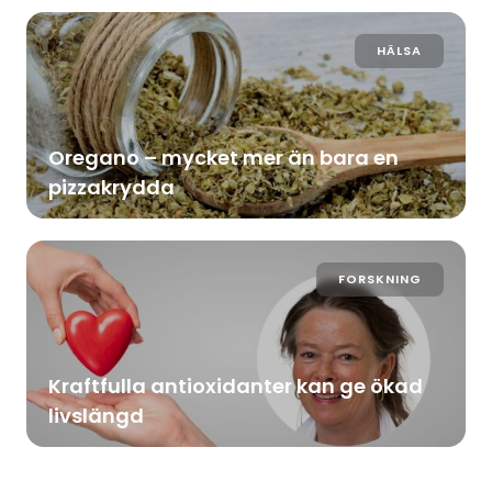
HÄLSA
Oregano – mycket mer än bara en
pizzakrydda
FORSKNING
Kraftfulla antioxidanter kan ge ökad
livslängd