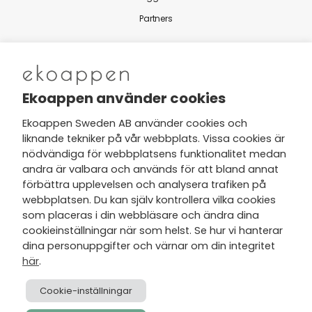
Partners
Nytt från Ekoappen
Ekoappen använder cookies
Ekoappen Sweden AB använder cookies och
liknande tekniker på vår webbplats. Vissa cookies är
Jag har tagit del av Ekoappens
nödvändiga för webbplatsens funktionalitet medan
personuppgifts- och
andra är valbara och används för att bland annat
integritetspolicy
och tar gärna del
förbättra upplevelsen och analysera trafiken på
av nyheter, hälsotips och exklusiva
webbplatsen. Du kan själv kontrollera vilka cookies
erbjudanden via min e-post.
som placeras i din webbläsare och ändra dina
cookieinställningar när som helst. Se hur vi hanterar
dina personuppgifter och värnar om din integritet
här
.
Cookie-inställningar