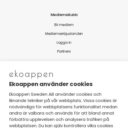
Medlemsklubb
Bli medlem
Medlemserbjudanden
Logga in
Partners
Nytt från Ekoappen
Ekoappen använder cookies
Ekoappen Sweden AB använder cookies och
liknande tekniker på vår webbplats. Vissa cookies är
Jag har tagit del av Ekoappens
nödvändiga för webbplatsens funktionalitet medan
personuppgifts- och
andra är valbara och används för att bland annat
integritetspolicy
och tar gärna del
förbättra upplevelsen och analysera trafiken på
av nyheter, hälsotips och exklusiva
webbplatsen. Du kan själv kontrollera vilka cookies
erbjudanden via min e-post.