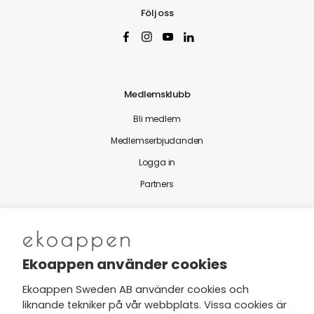
Följ oss
Medlemsklubb
Bli medlem
Medlemserbjudanden
Logga in
Partners
Nytt från Ekoappen
Ekoappen använder cookies
Ekoappen Sweden AB använder cookies och
liknande tekniker på vår webbplats. Vissa cookies är
Jag har tagit del av Ekoappens