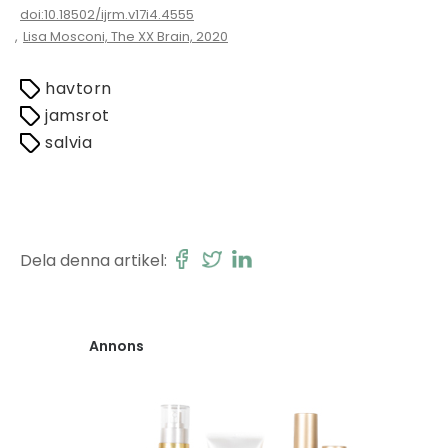
doi:10.18502/ijrm.v17i4.4555
,
Lisa Mosconi, The XX Brain, 2020
havtorn
jamsrot
salvia
Dela denna artikel:
Annons