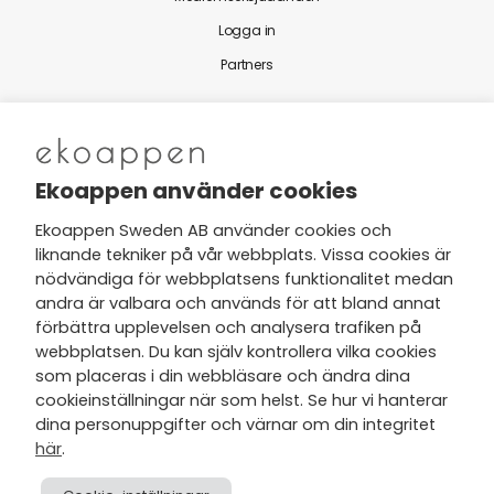
Logga in
Partners
Nytt från Ekoappen
Ekoappen använder cookies
Ekoappen Sweden AB använder cookies och
liknande tekniker på vår webbplats. Vissa cookies är
Jag har tagit del av Ekoappens
nödvändiga för webbplatsens funktionalitet medan
personuppgifts- och
andra är valbara och används för att bland annat
integritetspolicy
och tar gärna del
förbättra upplevelsen och analysera trafiken på
av nyheter, hälsotips och exklusiva
webbplatsen. Du kan själv kontrollera vilka cookies
erbjudanden via min e-post.
som placeras i din webbläsare och ändra dina
cookieinställningar när som helst. Se hur vi hanterar
dina personuppgifter och värnar om din integritet
här
.