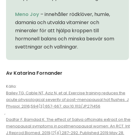
Meno Joy
– innehåller rödklöver, humle,
damania och utvalda vitaminer och
mineraler för att hjälpa kroppen till
hormonell balans och minska besvär som
svettningar och vallningar.
Av Katarina Fornander
Källa:
Bailey TG, Cable NT, Aziz N, et al. Exercise training reduces the
acute physiological severity of post-menopausal hot flushes. J
Physiol. 2016;594(3):657-667. doi:10.1113/JP271456
,
Dadfar F, Bamdad K. The effect of Saliva officinalis extract on the
menopausal symptoms in postmenopausal women: An RCT. Int
J Reprod Biomed. 2019;17(4):287-292. Published 2019 May 28.