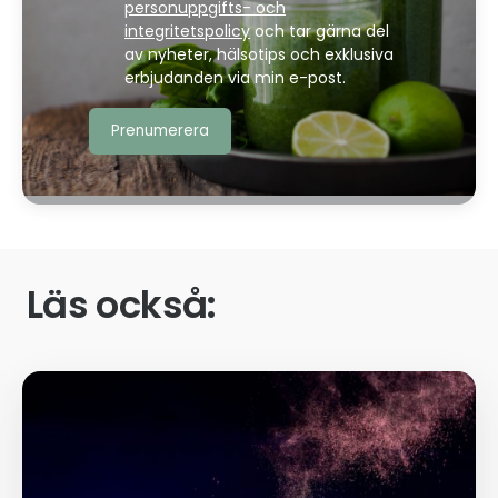
personuppgifts- och
integritetspolicy
och tar gärna del
av nyheter, hälsotips och exklusiva
erbjudanden via min e-post.
Läs också: