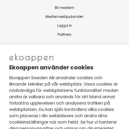
Bli medlem
Medlemserbjudanden
Logga in
Partners
Nytt från Ekoappen
Ekoappen använder cookies
Ekoappen Sweden AB använder cookies och
liknande tekniker på vår webbplats. Vissa cookies är
Jag har tagit del av Ekoappens
nödvändiga för webbplatsens funktionalitet medan
personuppgifts- och
andra är valbara och används för att bland annat
integritetspolicy
och tar gärna del
förbättra upplevelsen och analysera trafiken på
av nyheter, hälsotips och exklusiva
webbplatsen. Du kan själv kontrollera vilka cookies
erbjudanden via min e-post.
som placeras i din webbläsare och ändra dina
cookieinställningar när som helst. Se hur vi hanterar
dina personuppgifter och värnar om din integritet