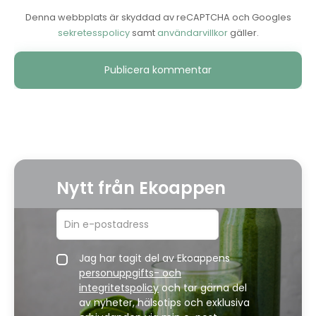
Denna webbplats är skyddad av reCAPTCHA och Googles
sekretesspolicy
samt
användarvillkor
gäller.
Alternative:
Nytt från Ekoappen
Jag har tagit del av Ekoappens
personuppgifts- och
integritetspolicy
och tar gärna del
av nyheter, hälsotips och exklusiva