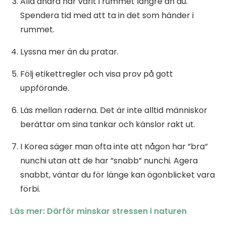
Alla andra har varit i rummet längre än du.
Spendera tid med att ta in det som händer i
rummet.
Lyssna mer än du pratar.
Följ etikettregler och visa prov på gott
uppförande.
Läs mellan raderna. Det är inte alltid människor
berättar om sina tankar och känslor rakt ut.
I Korea säger man ofta inte att någon har ”bra”
nunchi utan att de har ”snabb” nunchi. Agera
snabbt, väntar du för länge kan ögonblicket vara
förbi.
Läs mer: Därför minskar stressen i naturen