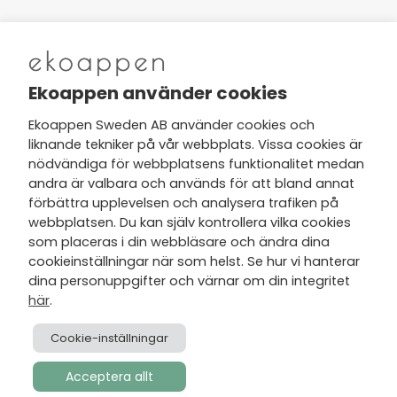
Nytt från Ekoappen
Ekoappen använder cookies
Ekoappen Sweden AB använder cookies och
liknande tekniker på vår webbplats. Vissa cookies är
Jag har tagit del av Ekoappens
nödvändiga för webbplatsens funktionalitet medan
personuppgifts- och
andra är valbara och används för att bland annat
integritetspolicy
och tar gärna del
förbättra upplevelsen och analysera trafiken på
av nyheter, hälsotips och exklusiva
webbplatsen. Du kan själv kontrollera vilka cookies
erbjudanden via min e-post.
som placeras i din webbläsare och ändra dina
cookieinställningar när som helst. Se hur vi hanterar
dina personuppgifter och värnar om din integritet
här
.
Cookie-inställningar
Acceptera allt
Skapad av
Visionmate