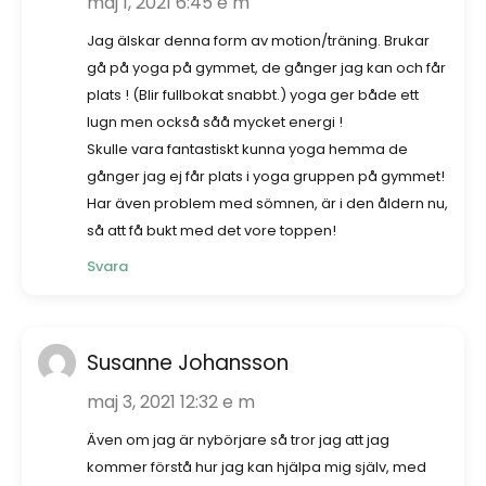
maj 1, 2021 6:45 e m
Jag älskar denna form av motion/träning. Brukar
gå på yoga på gymmet, de gånger jag kan och får
plats ! (Blir fullbokat snabbt.) yoga ger både ett
lugn men också såå mycket energi !
Skulle vara fantastiskt kunna yoga hemma de
gånger jag ej får plats i yoga gruppen på gymmet!
Har även problem med sömnen, är i den åldern nu,
så att få bukt med det vore toppen!
Svara
Susanne Johansson
maj 3, 2021 12:32 e m
Även om jag är nybörjare så tror jag att jag
kommer förstå hur jag kan hjälpa mig själv, med