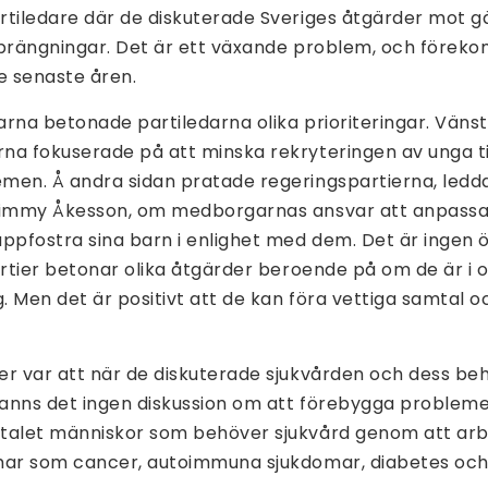
tiledare där de diskuterade Sveriges åtgärder mot gä
sprängningar. Det är ett växande problem, och föreko
 senaste åren.
rna betonade partiledarna olika prioriteringar. Väns
na fokuserade på att minska rekryteringen av unga til
men. Å andra sidan pratade regeringspartierna, ledda
Jimmy Åkesson, om medborgarnas ansvar att anpassa s
ppfostra sina barn i enlighet med dem. Det är ingen 
artier betonar olika åtgärder beroende på om de är i o
g. Men det är positivt att de kan föra vettiga samtal 
er var att när de diskuterade sjukvården och dess be
fanns det ingen diskussion om att förebygga probleme
talet människor som behöver sjukvård genom att arbe
mar som cancer, autoimmuna sjukdomar, diabetes och