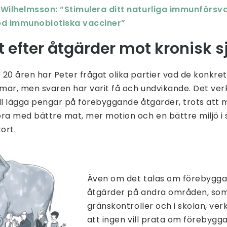
 Wilhelmsson: “Stimulera ditt naturliga immunförsva
d immunobiotiska vacciner”
t efter åtgärder mot kronisk
20 åren har Peter frågat olika partier vad de konkret
mar, men svaren har varit få och undvikande. Det ver
vill lägga pengar på förebyggande åtgärder, trots att
bra med bättre mat, mer motion och en bättre miljö i
ort.
Även om det talas om förebygg
åtgärder på andra områden, so
gränskontroller och i skolan, ve
att ingen vill prata om förebyg