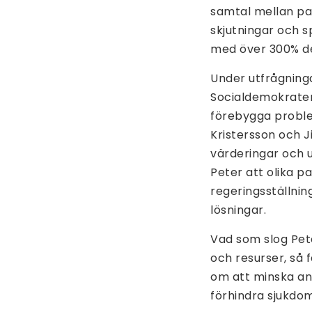
samtal mellan par
skjutningar och 
med över 300% de
Under utfrågninga
Socialdemokrater
förebygga proble
Kristersson och 
värderingar och u
Peter att olika p
regeringsställnin
lösningar.
Vad som slog Pet
och resurser, så 
om att minska an
förhindra sjukdo