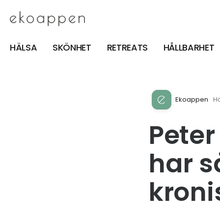
HÄLSA
SKÖNHET
RETREATS
HÅLLBARHET
Ekoappen
H
Peter
har 
kroni