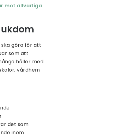
r mot allvarliga
 sjukdom
 ska göra för att
kar som att
 många håller med
 skolor, vårdhem
ande
m
rkar det som
gande inom