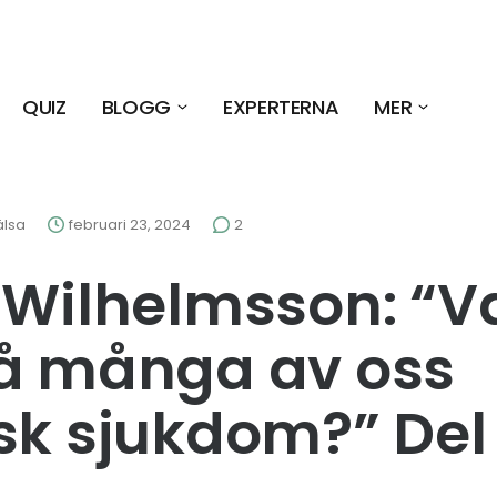
QUIZ
BLOGG
EXPERTERNA
MER
älsa
februari 23, 2024
2
 Wilhelmsson: “V
så många av oss
sk sjukdom?” Del 