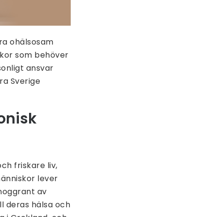
vera ohälsosam
iskor som behöver
sonligt ansvar
ra Sverige
onisk
h friskare liv,
människor lever
 noggrant av
ll deras hälsa och