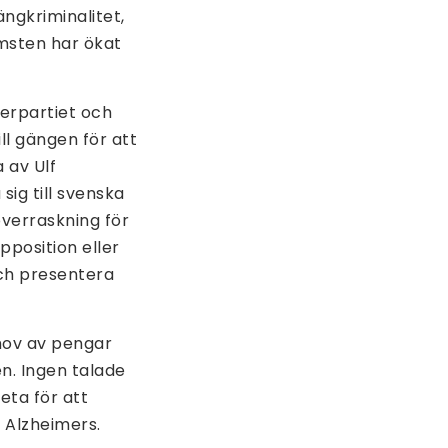
ngkriminalitet,
msten har ökat
terpartiet och
l gängen för att
 av Ulf
ig till svenska
överraskning för
pposition eller
och presentera
hov av pengar
n. Ingen talade
ta för att
 Alzheimers.