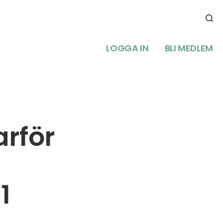
LOGGA IN
BLI MEDLEM
arför
1