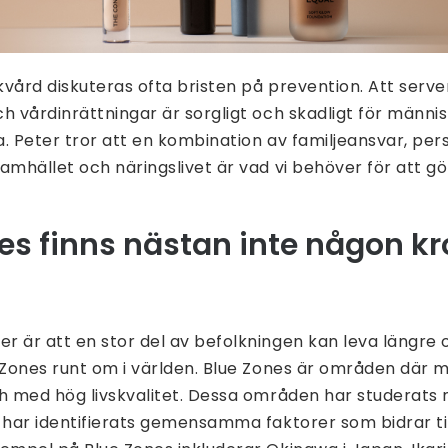
ukvård diskuteras ofta bristen på prevention. Att ser
h vårdinrättningar är sorgligt och skadligt för männ
ka. Peter tror att en kombination av familjeansvar, per
amhället och näringslivet är vad vi behöver för att gö
nes finns nästan inte någon kr
 är att en stor del av befolkningen kan leva längre oc
 Zones runt om i världen. Blue Zones är områden där 
ch med hög livskvalitet. Dessa områden har studerats
 har identifierats gemensamma faktorer som bidrar ti