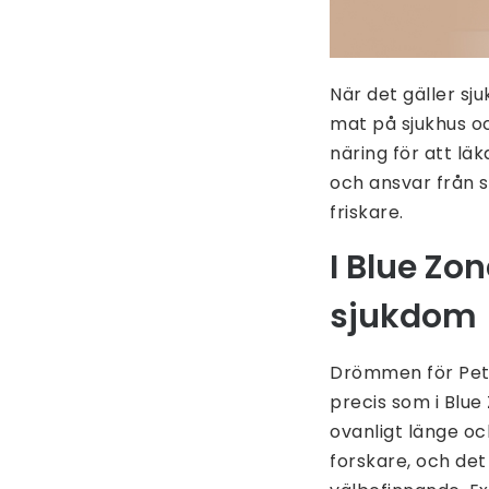
När det gäller sj
mat på sjukhus oc
näring för att lä
och ansvar från s
friskare.
I Blue Zo
sjukdom
Drömmen för Peter
precis som i Blue
ovanligt länge o
forskare, och det