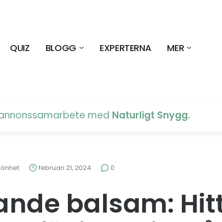
QUIZ
BLOGG
EXPERTERNA
MER
t annonssamarbete med
Naturligt Snygg
.
könhet
februari 21, 2024
0
nde balsam: Hit