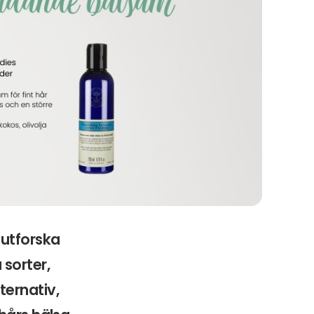
 utforska
sorter,
ternativ,