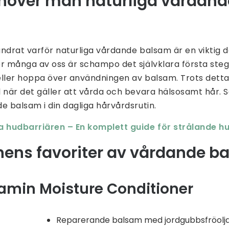
ehöver man naturliga vårdand
ndrat varför naturliga vårdande balsam är en viktig d
ör många av oss är schampo det självklara första steg
eller hoppa över användningen av balsam. Trots dett
 när det gäller att vårda och bevara hälsosamt hår. Så 
e balsam i din dagliga hårvårdsrutin.
a hudbarriären – En komplett guide för strålande h
nens favoriter av vårdande b
amin Moisture Conditioner
Reparerande balsam med jordgubbsfröolj