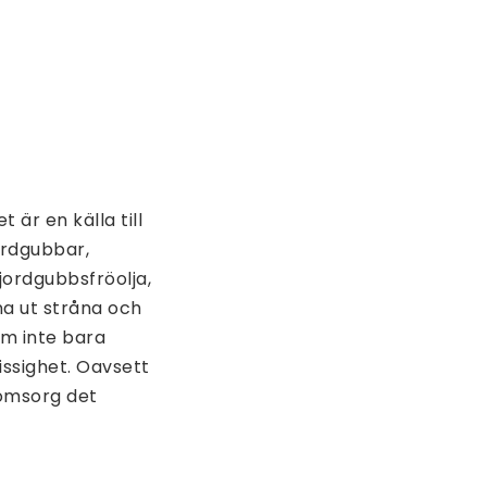
 är en källa till
jordgubbar,
jordgubbsfröolja,
mna ut stråna och
om inte bara
issighet. Oavsett
 omsorg det