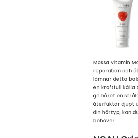
Mossa Vitamin Moi
reparation och åt
lämnar detta bals
en kraftfull källa
ge håret en strål
återfuktar djupt 
din hårtyp, kan d
behöver.