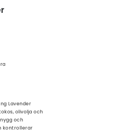
r
era
ing Lavender
kos, olivolja och
snygg och
h kontrollerar