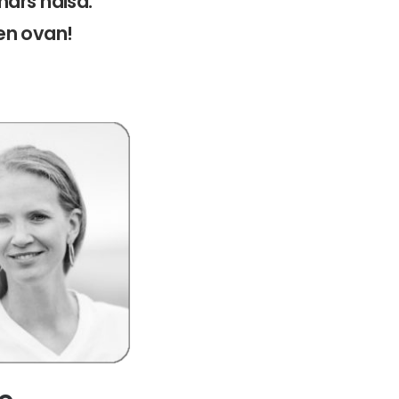
hårs hälsa.
den ovan!