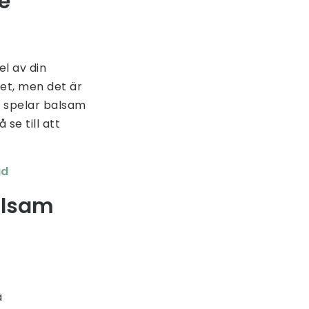
e
el av din
et, men det är
a spelar balsam
se till att
ud
alsam
a