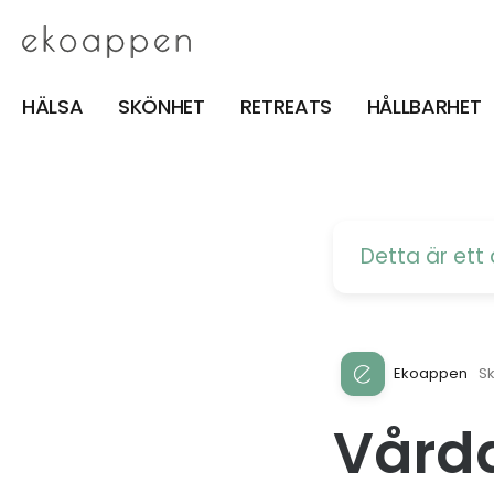
HÄLSA
SKÖNHET
RETREATS
HÅLLBARHET
Detta är et
Ekoappen
S
Vårda