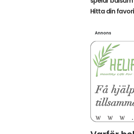
spelar balsam 
Hitta din favor
Annons