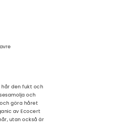
havre
t hår den fukt och
r sesamolja och
 och göra håret
rganic av Ecocert
hår, utan också är