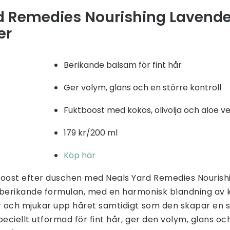
d Remedies Nourishing Lavende
er
Berikande balsam för fint hår
Ger volym, glans och en större kontroll
Fuktboost med kokos, olivolja och aloe v
179 kr/200 ml
Köp här
boost efter duschen med Neals Yard Remedies Nourish
berikande formulan, med en harmonisk blandning av ko
er och mjukar upp håret samtidigt som den skapar en 
Speciellt utformad för fint hår, ger den volym, glans oc