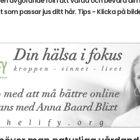
en avgörande roll i att vårda och bevara din 
it som passar jus ditt hår. Tips - Klicka på bil