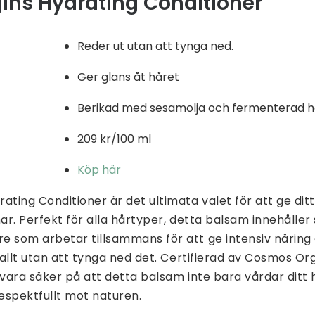
ins Hydrating Conditioner
Reder ut utan att tynga ned.
Ger glans åt håret
Berikad med sesamolja och fermenterad 
209 kr/100 ml
Köp här
ating Conditioner är det ultimata valet för att ge dit
nar. Perfekt för alla hårtyper, detta balsam innehålle
e som arbetar tillsammans för att ge intensiv näring
– allt utan att tynga ned det. Certifierad av Cosmos O
 vara säker på att detta balsam inte bara vårdar ditt 
respektfullt mot naturen.