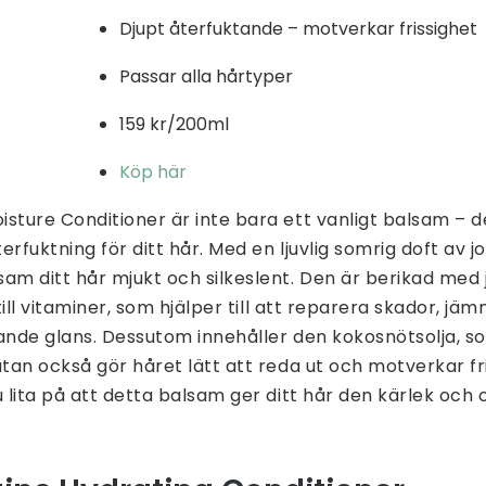
Djupt återfuktande – motverkar frissighet
Passar alla hårtyper
159 kr/200ml
Köp här
sture Conditioner är inte bara ett vanligt balsam – det
erfuktning för ditt hår. Med en ljuvlig somrig doft av 
am ditt hår mjukt och silkeslent. Den är berikad med 
 till vitaminer, som hjälper till att reparera skador, jä
ande glans. Dessutom innehåller den kokosnötsolja, s
utan också gör håret lätt att reda ut och motverkar fr
u lita på att detta balsam ger ditt hår den kärlek och