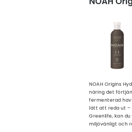
NOAH Orig
NOAH Origins Hydr
näring det förtjä
fermenterad havr
lätt att reda ut 
Greenlife, kan du
miljövänligt och 