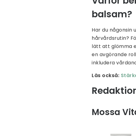
Varför b
balsam?
Har du någonsin u
hårvårdsrutin? F
lätt att glömma 
en avgörande roll
inkludera vårdand
Läs också:
Stärk
Redaktio
Mossa Vit