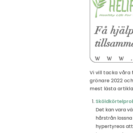
Vi vill tacka vår
grönare 2022 och
mest lästa artikla
Sköldkörtelprob
Det kan vara v
hårstrån lossna 
hypertyreos att 