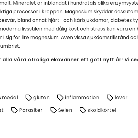
malt. Mineralet är inblandat i hundratals olika enzymsy
ktiga processer i kroppen. Magnesium skyddar dessutom
esvär, bland annat hjärt- och kärlsjukdomar, diabetes t
moderna livsstilen med dålig kost och stress kan vara en
år i sig för lite magnesium. Även vissa sjukdomstillstånd 
iumbrist.
alla våra otroliga ekovänner ett gott nytt år! Vi ses
skmedel
gluten
inflammation
lever
st
Parasiter
Selen
sköldkörtel