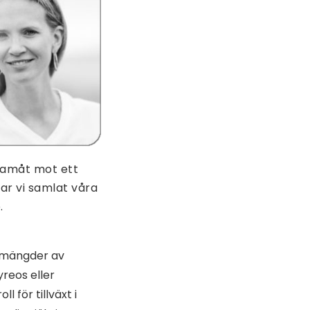
framåt mot ett
ar vi samlat våra
.
e mängder av
yreos eller
 för tillväxt i