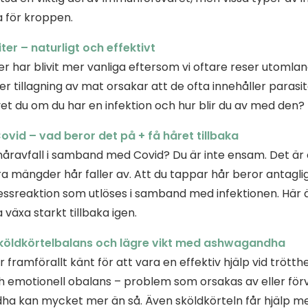
a för kroppen.
ter – naturligt och effektivt
er har blivit mer vanliga eftersom vi oftare reser utomla
er tillagning av mat orsakar att de ofta innehåller parasite
vet du om du har en infektion och hur blir du av med den?
ovid – vad beror det på + få håret tillbaka
håravfall i samband med Covid? Du är inte ensam. Det är 
a mängder hår faller av. Att du tappar hår beror antaglige
ressreaktion som utlöses i samband med infektionen. Här 
a växa starkt tillbaka igen.
 Sköldkörtelbalans och lägre vikt med ashwagandha
ramförallt känt för att vara en effektiv hjälp vid trötthe
emotionell obalans – problem som orsakas av eller förvä
a kan mycket mer än så. Även sköldkörteln får hjälp m