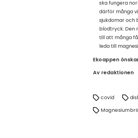
ska fungera nor
därför många vi
sjukdomar och b
blodtryck. Den 
till att många f
leda till magnes
Ekoappen önskar 
Av redaktionen
covid
di
Magnesiumbri