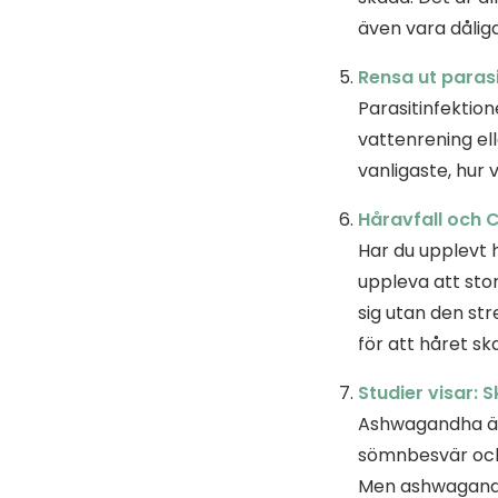
även vara dålig
Rensa ut parasi
Parasitinfektion
vattenrening ell
vanligaste, hur 
Håravfall och C
Har du upplevt 
uppleva att stor
sig utan den st
för att håret sk
Studier visar:
Ashwagandha är f
sömnbesvär och 
Men ashwagandh