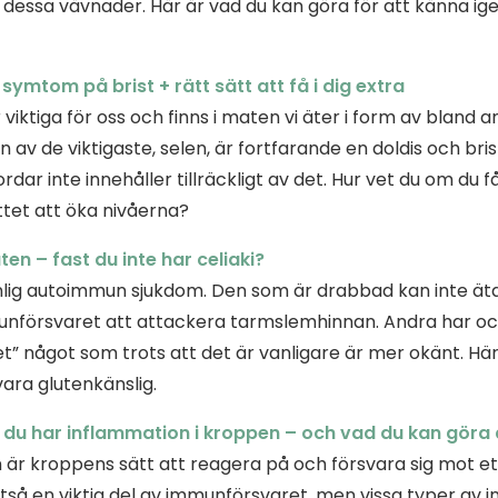
essa vävnader. Här är vad du kan göra för att känna igen 
 symtom på brist + rätt sätt att få i dig extra
 viktiga för oss och finns i maten vi äter i form av bland 
n av de viktigaste, selen, är fortfarande en doldis och bris
dar inte innehåller tillräckligt av det. Hur vet du om du får
ttet att öka nivåerna?
ten – fast du inte har celiaki?
anlig autoimmun sjukdom. Den som är drabbad kan inte ät
unförsvaret att attackera tarmslemhinnan. Andra har o
et” något som trots att det är vanligare är mer okänt. Hä
ara glutenkänslig.
 du har inflammation i kroppen – och vad du kan göra 
 är kroppens sätt att reagera på och försvara sig mot et
lltså en viktig del av immunförsvaret, men vissa typer av