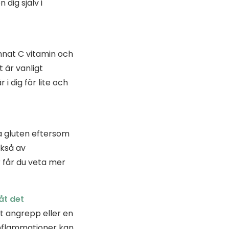
dig själv i
annat C vitamin och
t är vanligt
 i dig för lite och
a gluten eftersom
ckså av
r får du veta mer
åt det
t angrepp eller en
 inflammationer kan