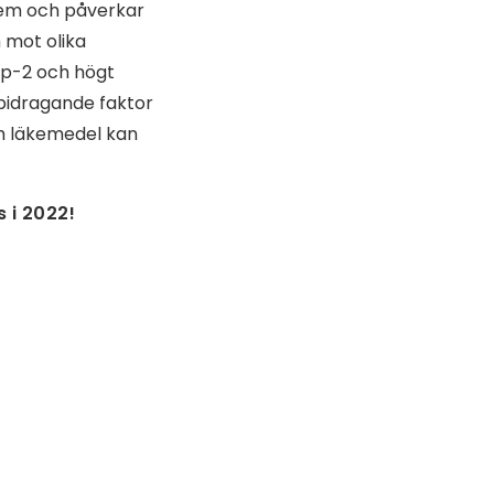
stem och påverkar
 mot olika
yp-2 och högt
 bidragande faktor
och läkemedel kan
 i 2022!