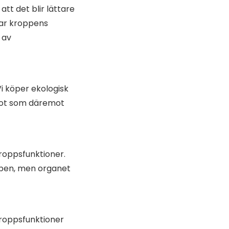
att det blir lättare
kar kroppens
 av
i köper ekologisk
Något som däremot
kroppsfunktioner.
ppen, men organet
kroppsfunktioner