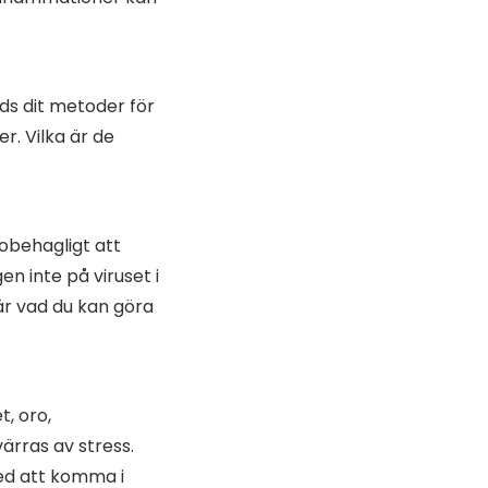
nds dit metoder för
r. Vilka är de
obehagligt att
n inte på viruset i
är vad du kan göra
t, oro,
rras av stress.
ed att komma i