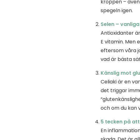
kroppen – även d
spegeln igen.
Selen – vanliga
Antioxidanter är
E vitamin. Men e
eftersom våra jor
vad är bästa sä
Känslig mot glu
Celiaki är en v
det triggar imm
”glutenkänsligh
och om du kan v
5 tecken på att
En inflammation
skada. Det är a