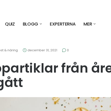
QUIZ
BLOGG
EXPERTERNA
MER
st & näring
december 31, 2021
0
ppartiklar från år
gått