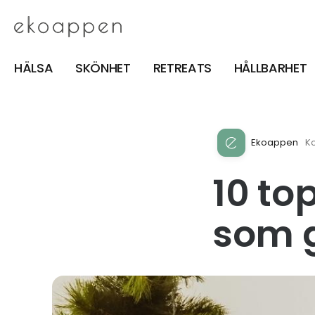
HÄLSA
SKÖNHET
RETREATS
HÅLLBARHET
Ekoappen
Ko
10 to
som 