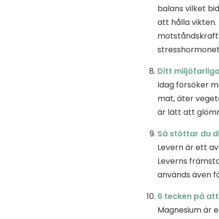
balans vilket bi
att hålla vikten
motståndskraft m
stresshormonet 
Ditt miljöfarli
Idag försöker m
mat, äter vegeta
är lätt att glö
Så stöttar du di
Levern är ett a
Leverns främsta
används även fö
6 tecken på at
Magnesium är et