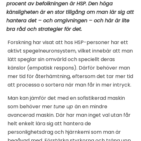
procent av befolkningen är HSP. Den höga
känsligheten är en stor tillgång om man lär sig att
hantera det – och omgivningen – och här är lite
bra råd och strategier för det.
Forskning har visat att hos HSP-personer har ett
aktivt spegelneuronsystem, vilket innebär att man
lätt speglar sin omvärld och speciellt deras
känslor (empatisk respons). Därför behöver man
mer tid för återhämtning, eftersom det tar mer tid
att processa o sortera när man får in mer intryck.
Man kan jämför det med en
sofistikerad maskin
som behöver mer
tune up
än en mindre
avancerad maskin. Där har man inget val utan får
helt enkelt lära sig att hantera de
personlighetsdrag och hjärnkemi som man är
begåvad med. Förstärka styrkorna och träna upp