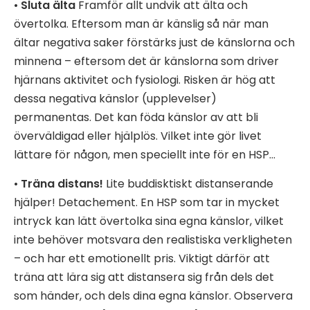
•
Sluta älta
Framför allt undvik att älta och
övertolka. Eftersom man är känslig så när man
ältar negativa saker förstärks just de känslorna och
minnena – eftersom det är känslorna som driver
hjärnans aktivitet och fysiologi. Risken är hög att
dessa negativa känslor (upplevelser)
permanentas. Det kan föda känslor av att bli
överväldigad eller hjälplös. Vilket inte gör livet
lättare för någon, men speciellt inte för en HSP…
•
Träna distans!
Lite buddisktiskt distanserande
hjälper! Detachement. En HSP som tar in mycket
intryck kan lätt övertolka sina egna känslor, vilket
inte behöver motsvara den realistiska verkligheten
– och har ett emotionellt pris. Viktigt därför att
träna att lära sig att distansera sig från dels det
som händer, och dels dina egna känslor. Observera