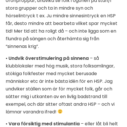
öronproppar, undvika se folk i ögonen på stan/i
stora grupper och ta in mindre syn och
hörselintryck t ex. Ju mindre sinnesintryck en HSP
får, desto mindre att bearbeta vilket spar mycket
tid! Mer tid att ha roligt då – och inte ligga som en
flundra på sängen och återhämta sig från
“sinnenas krig”.
•
Undvik överstimulering på sinnena
– så
klubblokaler med hög musik, stora folksamlingar,
stökiga folkfester med mycket berusade
människor etc är inte bästa idén för en HSP. Jag
undviker ställen som är för mycket folk, går och
sätter mig i utkanten av en livlig badstrand till
exempel, och där sitter oftast andra HSP – och vi
lämnar varandra ifred!
•
Vara försiktig med stimulantia
– eller låt bli helt