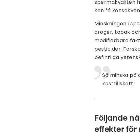
spermakvalitén h
kan få konsekven
Minskningen i spe
droger, tobak oc
modifierbara fa
pesticider. Forsk
befintliga vetensk
Så minska på d
kosttillskott!
.
Följande n
effekter fö