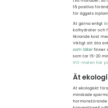
två månader, så 
få positiva förän
för äggets inplan
Ät gärna enligt
G
kolhydrater och 
liknande kost med 
Viktigt att äta a
som läker
finner
som tar 15-20 min
IFD-maten här p
Ät ekologi
Ät ekologiskt för
minskade spermak
hormonstörande 
konventionell od