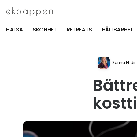
HÄLSA
SKÖNHET
RETREATS
HÅLLBARHET
Sanna Ehdin
Bättr
kostti