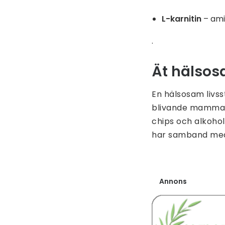
L-karnitin
– amin
.
Ät hälsos
En hälsosam livsst
blivande mamma
chips och alkohol
har samband med 
Annons