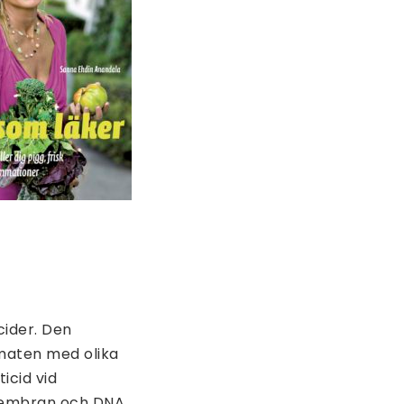
cider. Den
maten med olika
icid vid
amembran och DNA