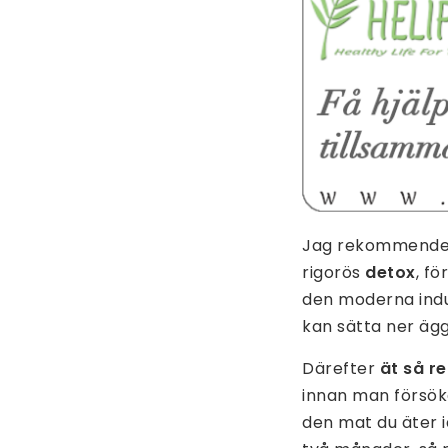
Jag rekommenderar
rigorös
detox
, f
den moderna indu
kan sätta ner ägg
Därefter
ät så r
innan man försöke
den mat du äter 