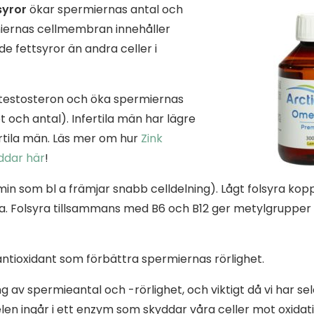
yror
ökar spermiernas antal och
miernas cellmembran innehåller
e fettsyror än andra celler i
r testosteron och öka spermiernas
et och antal). Infertila män har lägre
ertila män. Läs mer om hur
Zink
ddar här
!
in som bl a främjar snabb celldelning). Lågt folsyra koppl
a. Folsyra tillsammans med B6 och B12 ger metylgruppe
ntioxidant som förbättra spermiernas rörlighet.
g av spermieantal och -rörlighet, och viktigt då vi har sel
len ingår i ett enzym som skyddar våra celler mot oxidati