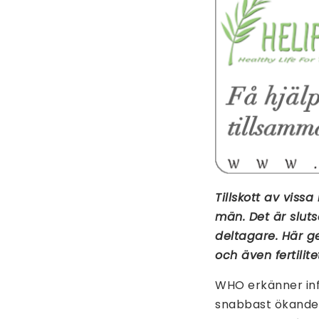
Tillskott av viss
män. Det är sluts
deltagare. Här g
och även fertili
WHO erkänner infe
snabbast ökande “