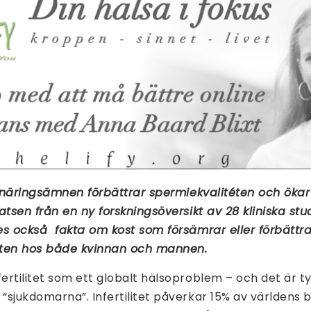
a näringsämnen förbättrar spermiekvalitéten och ökar 
atsen från en ny forskningsöversikt av 28 kliniska st
es också fakta om kost som försämrar eller förbättr
teten hos både kvinnan och mannen.
rtilitet som ett globalt hälsoproblem – och det är t
sjukdomarna”. Infertilitet påverkar 15% av världens 