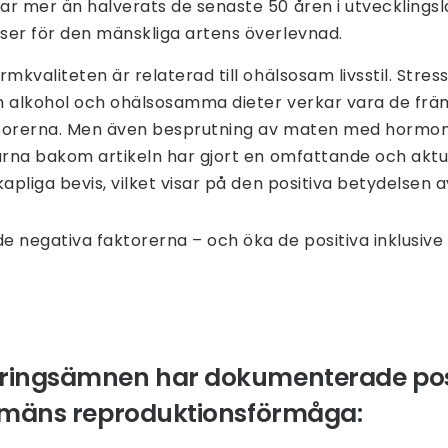
ar mer än halverats de senaste 50 åren i utvecklings
ser för den mänskliga artens överlevnad.
rmkvaliteten är relaterad till ohälsosam livsstil. Stre
h alkohol och ohälsosamma dieter verkar vara de frä
ktorerna. Men även besprutning av maten med hormo
arna bakom artikeln har gjort en omfattande och aktu
apliga bevis, vilket visar på den positiva betydelsen av
e negativa faktorerna – och öka de positiva inklusive 
äringsämnen har dokumenterade pos
r mäns reproduktionsförmåga: