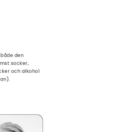
ör både den
ämst socker,
cker och alkohol
an).