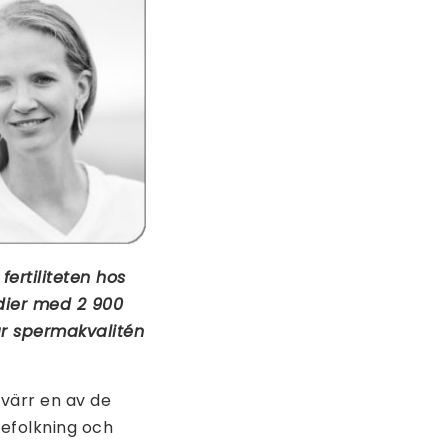
fertiliteten hos
udier med 2 900
ar spermakvalitén
yvärr en av de
befolkning och