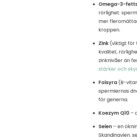
Omega-3-fetts
rörlighet. sper
mer fleromättad
kroppen.
Zink
(viktigt fö
kvalitet, rörligh
zinknivåer än f
stärker och sky
Folsyra
(B-vitam
spermiernas dn
för generna.
Koezym Q10
– a
Selen
– en öknin
Skandinavien. se