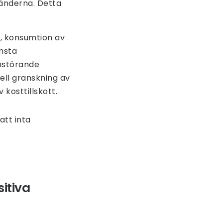
länderna. Detta
ss, konsumtion av
msta
nstörande
ell granskning av
 kosttillskott.
att inta
itiva