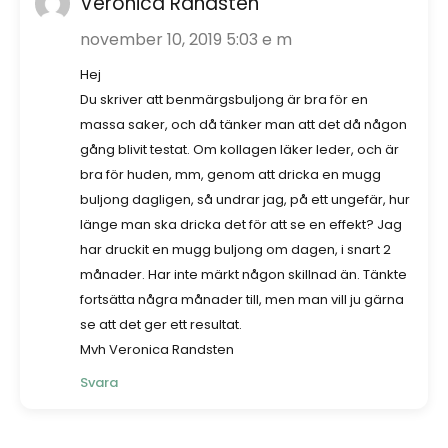
Veronica Randsten
november 10, 2019 5:03 e m
Hej
Du skriver att benmärgsbuljong är bra för en
massa saker, och då tänker man att det då någon
gång blivit testat. Om kollagen läker leder, och är
bra för huden, mm, genom att dricka en mugg
buljong dagligen, så undrar jag, på ett ungefär, hur
länge man ska dricka det för att se en effekt? Jag
har druckit en mugg buljong om dagen, i snart 2
månader. Har inte märkt någon skillnad än. Tänkte
fortsätta några månader till, men man vill ju gärna
se att det ger ett resultat.
Mvh Veronica Randsten
Svara