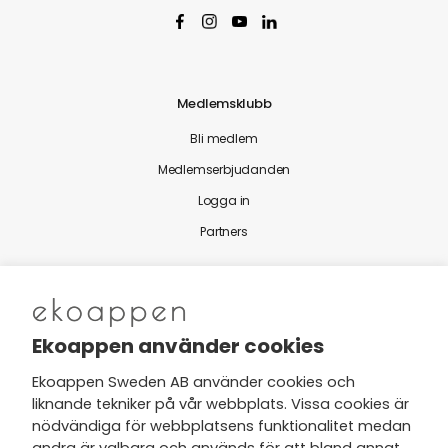
Medlemsklubb
Bli medlem
Medlemserbjudanden
Logga in
Partners
Nytt från Ekoappen
Ekoappen använder cookies
Ekoappen Sweden AB använder cookies och
liknande tekniker på vår webbplats. Vissa cookies är
Jag har tagit del av Ekoappens
nödvändiga för webbplatsens funktionalitet medan
personuppgifts- och