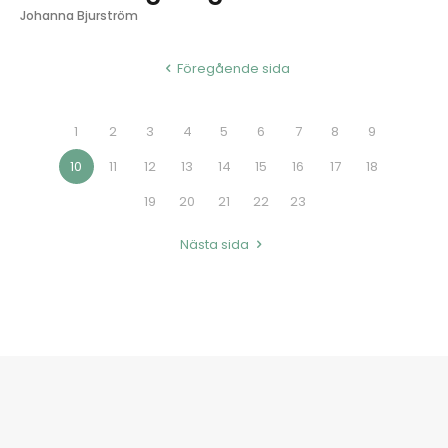
Johanna Bjurström
Föregående sida
1
2
3
4
5
6
7
8
9
10
11
12
13
14
15
16
17
18
19
20
21
22
23
Nästa sida