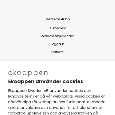
Medlemsklubb
Bli medlem
Medlemserbjudanden
Logga in
Partners
Nytt från Ekoappen
Ekoappen använder cookies
Ekoappen Sweden AB använder cookies och
liknande tekniker på vår webbplats. Vissa cookies är
Jag har tagit del av Ekoappens
nödvändiga för webbplatsens funktionalitet medan
personuppgifts- och
andra är valbara och används för att bland annat
integritetspolicy
och tar gärna del
förbättra upplevelsen och analysera trafiken på
av nyheter, hälsotips och exklusiva