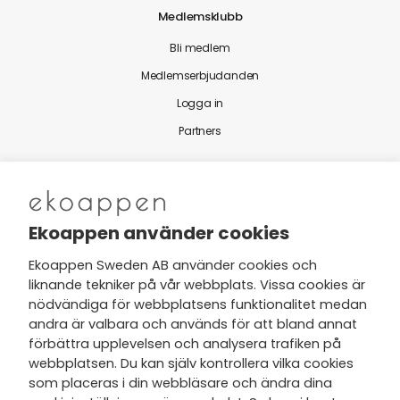
Medlemsklubb
Bli medlem
Medlemserbjudanden
Logga in
Partners
Nytt från Ekoappen
Ekoappen använder cookies
Ekoappen Sweden AB använder cookies och
liknande tekniker på vår webbplats. Vissa cookies är
Jag har tagit del av Ekoappens
nödvändiga för webbplatsens funktionalitet medan
personuppgifts- och
andra är valbara och används för att bland annat
integritetspolicy
och tar gärna del
förbättra upplevelsen och analysera trafiken på
av nyheter, hälsotips och exklusiva
webbplatsen. Du kan själv kontrollera vilka cookies
erbjudanden via min e-post.
som placeras i din webbläsare och ändra dina