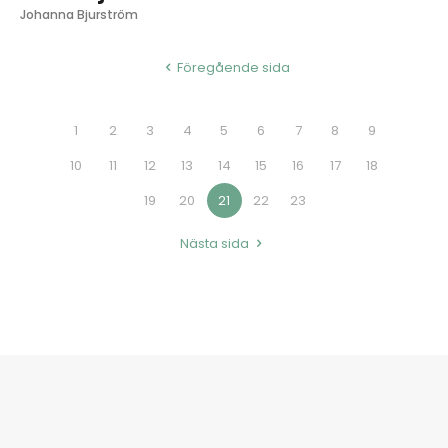
Johanna Bjurström
Föregående sida
1
2
3
4
5
6
7
8
9
10
11
12
13
14
15
16
17
18
19
20
21
22
23
Nästa sida