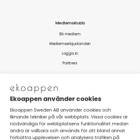
Medlemsklubb
Bli medlem
Medlemserbjudanden
Logga in
Partners
Nytt från Ekoappen
Ekoappen använder cookies
Ekoappen Sweden AB använder cookies och
liknande tekniker på vår webbplats. Vissa cookies är
Jag har tagit del av Ekoappens
nödvändiga för webbplatsens funktionalitet medan
personuppgifts- och
andra är valbara och används för att bland annat
integritetspolicy
och tar gärna del
förbättra upplevelsen och analysera trafiken på
av nyheter, hälsotips och exklusiva