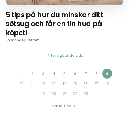
5 tips på hur du minskar ditt
sötsug och får en fin hud på
köpet!
Johanna Bjurström
Föregående sida
1
2
3
4
5
6
7
8
9
10
11
12
13
14
15
16
17
18
19
20
21
22
23
Nästa sida