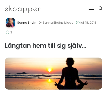
Sanna Ehdin
Dr Sanna Ehdins blogg
juli 18, 2018
3
Längtan hem till sig själv…