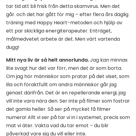
tar tid att bli frisk från detta skamvirus. Men det
går. och det har gått för mig – efter flera års daglig
träning med Happy Heart-metoden och hjälp av
ett par skickliga energiterapeuter. Enträget,
målmedvetet arbete är det. Men värt vartenda
dugg!
Mitt nya liv är så helt annorlunda.
Jag kan minnas
lite svagt hur det var förr, men det är som borta.
Om jag hör människor som pratar på det viset, som
illa och föraktfullt om andra människor går jag
genast därifrån. Det är en repellerande energi, jag
vill inte vara nära den. Ser inte på filmer som fostrar
det gamla heller. Så ser på mycket få filmer
numera! Allt vi ser på tar vi in i systemet, precis som
mat vi äter. Vakta vad du tar emot – du blir
påverkad vare sig du vill eller inte.