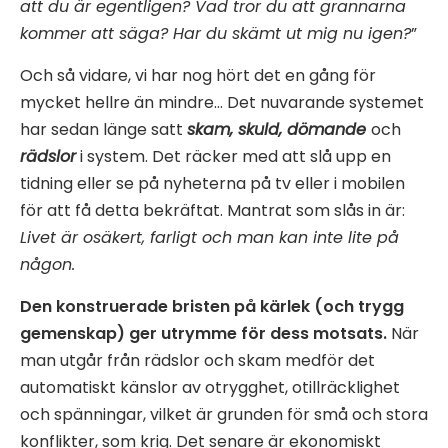
att du är egentligen? Vad tror du att grannarna
kommer att säga? Har du skämt ut mig nu igen?
”
Och så vidare, vi har nog hört det en gång för
mycket hellre än mindre… Det nuvarande systemet
har sedan länge satt
skam, skuld, dömande
och
rädslor
i system. Det räcker med att slå upp en
tidning eller se på nyheterna på tv eller i mobilen
för att få detta bekräftat. Mantrat som slås in är:
Livet är osäkert, farligt och man kan inte lite på
någon.
Den konstruerade bristen på kärlek (och trygg
gemenskap) ger utrymme för dess motsats.
När
man utgår från rädslor och skam medför det
automatiskt känslor av otrygghet, otillräcklighet
och spänningar, vilket är grunden för små och stora
konflikter, som krig. Det senare är ekonomiskt