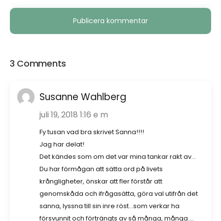
Alternative:
3 Comments
Susanne Wahlberg
juli 19, 2018 1:16 e m
Fy tusan vad bra skrivet Sanna!!!!
Jag har delat!
Det kändes som om det var mina tankar rakt av…
Du har förmågan att sätta ord på livets
krångligheter, önskar att fler förstår att
genomskåda och ifrågasätta, göra val utifrån det
sanna, lyssna till sin inre röst…som verkar ha
försvunnit och förträngts av så många, många….