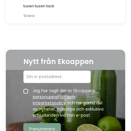
tusen tusen tack
Svara
Nytt från Ekoappen
Jag har tagit del av Ekoappens
personuppgifts- och
integritetspolicy
och tar gärna del
av nyheter, hälsotips och exklusiva
erbjudanden via min e-post.