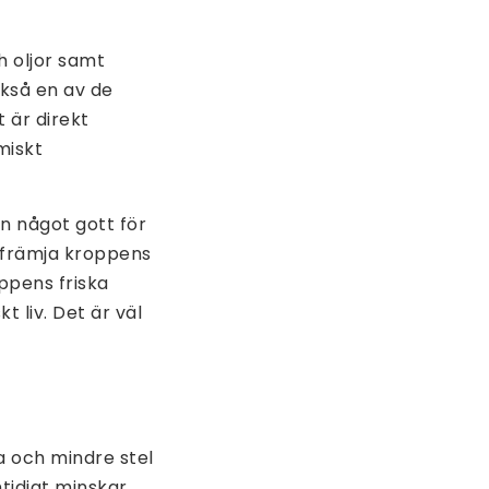
h oljor samt
kså en av de
 är direkt
miskt
n något gott för
 främja kroppens
ppens friska
t liv. Det är väl
a och mindre stel
mtidigt minskar