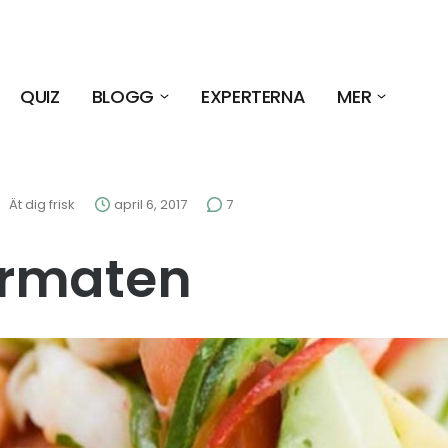
QUIZ
BLOGG
EXPERTERNA
MER
Ät dig frisk
april 6, 2017
7
rmaten