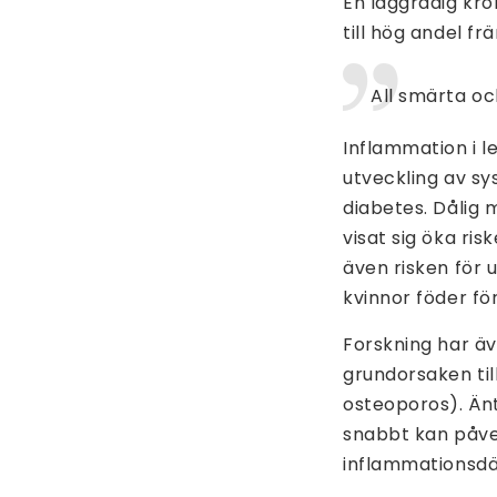
En låggradig kr
till hög andel f
All smärta o
Inflammation i l
utveckling av s
diabetes. Dålig 
visat sig öka ris
även risken för 
kvinnor föder för 
Forskning har äv
grundorsaken til
osteoporos). Äntl
snabbt kan påver
inflammationsd