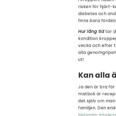
risken för hjärt-
diabetes och and
finns bara förde
Hur lång tid
tar d
kondition kroppen
vecka och efter 
alla genomgripand
ut!
Kan alla 
Ja den är bra för
matbok är recepte
det själv om man t
familjen. Den en
histamin-intoler