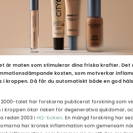
 är maten som stimulerar dina friska krafter. Det 
ammationsdämpande kosten, som motverkar inflam
 i kroppen. Då får du automatiskt både en god häls
2000-talet har forskarna publicerat forskning som vi
 i kroppen ökar risken för degenerativa sjukdomar, oc
ta redan 2003 i
HQ-boken
. En mängd forskning har sed
kdomarna har kronisk inflammation som gemensam nä