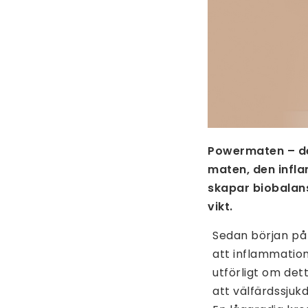
Powermaten – det
maten, den infl
skapar biobalans
vikt.
Sedan början på 
att inflammation
utförligt om det
att välfärdssju