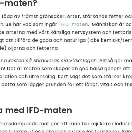
D-maten?
g föda av främst grönsaker, örter, stärkande fetter oc
n. Se här vad som ingår i
IFD-maten
. Människan är oc
e arterna med vårt känsliga nervsystem och fettbrist
igt att tillföra de goda och naturliga (icke kemiskt/ter
e) oljorna och fetterna.
nna
kosten så stimuleras självläkningen.
Alltså gör ma
en! Det är maten som skapar en god hälsa genom att
ration och utrensning. Kort sagt det som stärker kro
detta som lägger grunden för ett långt, vitalt och frisk
na med IFD-maten
tionsdämpande mat gör att man blir mjukare i ledern
er friskare ut och allergier avtar eller försvinner. Sa