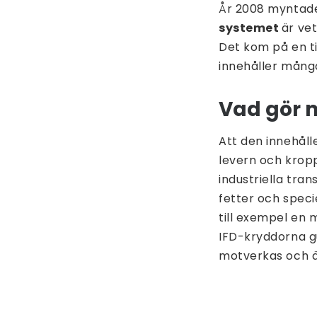
År 2008 myntad
systemet
är ve
Det kom på en ti
innehåller många
Vad gör
Att den innehåll
levern och kropp
industriella tra
fetter och spec
till exempel en 
IFD-kryddorna gu
motverkas och äv