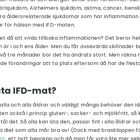
kärlsjukdom, Alzheimers sjukdom, astma, cancer, bensk
ra åldersrelaterade sjukdomar som har inflammation
lar för hälsan med IFD-maten.
et då att vrida tillbaka inflammationen? Det beror hel
 är i och ens ålder. Men du får avsevärda skillnader 
två tre månader bör det ha ändrats stort. Men räkna m
e förändringar att ta plats eftersom då har de flesta
äta IFD-mat?
 alla och alla åldrar och väldigt många behöver den id
n också i princip gluten-, socker- och mjölkfritt, så 
ål det. Så alla kan äta den, passar fint i alla åldrar oc
da diet som alla mår bra av! (Dock med brasklappen 
ant
, ett nytt begrepp och då man får vara lite mer sele