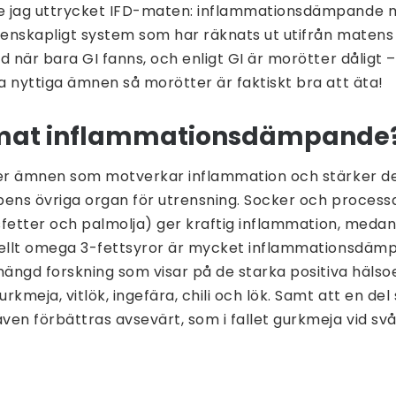
e jag uttrycket IFD-maten: inflammationsdämpande 
tenskapligt system som har räknats ut utifrån matens 
d när bara GI fanns, och enligt GI är morötter dåligt –
 nyttiga ämnen så morötter är faktiskt bra att äta!
 mat inflammationsdämpande
er ämnen som motverkar inflammation och stärker det
ens övriga organ för utrensning. Socker och process
nsfetter och palmolja) ger kraftig inflammation, med
iellt omega 3-fettsyror är mycket inflammationsdämp
mängd forskning som visar på de starka positiva hälso
rkmeja, vitlök, ingefära, chili och lök. Samt att en de
en förbättras avsevärt, som i fallet gurkmeja vid svå