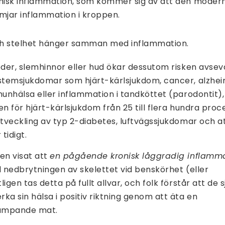
onisk inflammation, som kommer sig av att den moder
rämjar inflammation i kroppen.
ch stelhet hänger samman med inflammation.
eder, slemhinnor eller hud ökar dessutom risken avsev
ystemsjukdomar som hjärt-kärlsjukdom, cancer, alzhei
munhälsa eller inflammation i tandköttet (parodontit),
ken för hjärt-kärlsjukdom från 25 till flera hundra proc
utveckling av typ 2-diabetes, luftvägssjukdomar och a
tidigt.
en visat att
en pågående kronisk låggradig inflamm
l nedbrytningen av skelettet vid benskörhet (eller
igen tas detta på fullt allvar, och folk förstår att de 
ka sin hälsa i positiv riktning genom att äta en
ämpande mat.