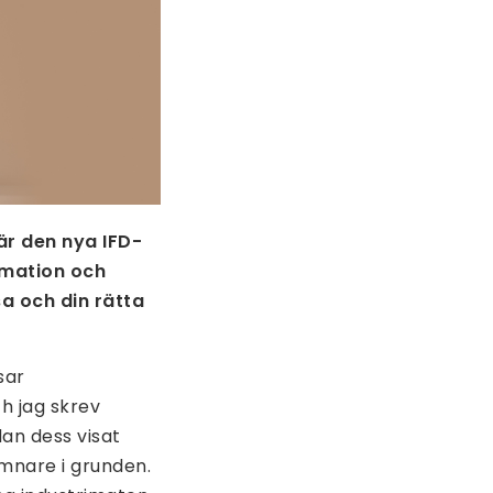
är den nya IFD-
mation och
a och din rätta
sar
h jag skrev
an dess visat
mnare i grunden.