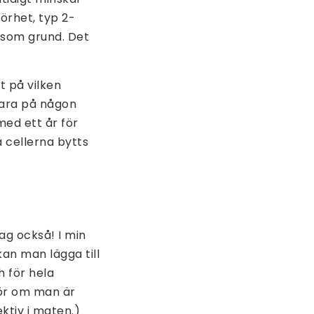
örhet, typ 2-
 som grund. Det
t på vilken
bara på någon
ed ett år för
 cellerna bytts
ag också! I min
kan man lägga till
h för hela
för om man är
ktiv i maten.)