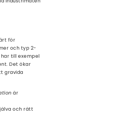
na industrimaten
ärt för
mer och typ 2-
 har till exempel
ent. Det ökar
tt gravida
ation
är
själva och rätt