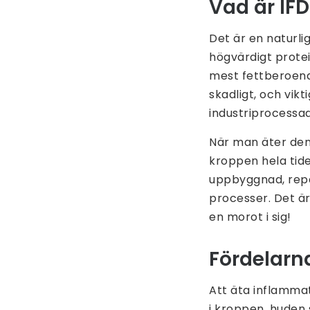
Vad är IF
Det är en naturli
högvärdigt protei
mest fettberoend
skadligt, och vikt
industriprocessad
När man äter de
kroppen hela tid
uppbyggnad, repa
processer. Det är 
en morot i sig!
Fördelar
Att äta inflamma
i kroppen, huden s