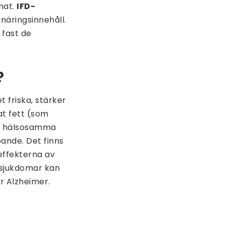
mat.
IFD-
näringsinnehåll.
 fast de
?
 friska, stärker
at fett (som
an hälsosamma
ande. Det finns
effekterna av
l sjukdomar kan
r Alzheimer.