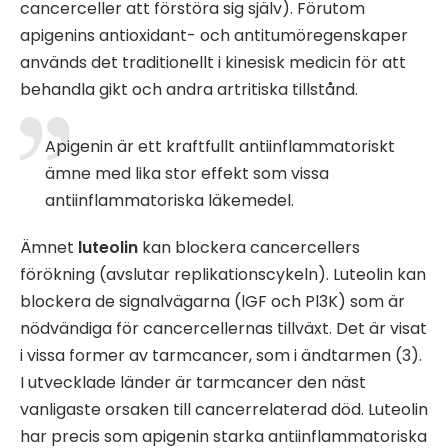
cancerceller att förstöra sig själv). Förutom
apigenins antioxidant- och antitumöregenskaper
används det traditionellt i kinesisk medicin för att
behandla gikt och andra artritiska tillstånd.
Apigenin är ett kraftfullt antiinflammatoriskt
ämne med lika stor effekt som vissa
antiinflammatoriska läkemedel.
Ämnet
luteolin
kan blockera cancercellers
förökning (avslutar replikationscykeln). Luteolin kan
blockera de signalvägarna (lGF och Pl3K) som är
nödvändiga för cancercellernas tillväxt. Det är visat
i vissa former av tarmcancer, som i ändtarmen (3).
I utvecklade länder är tarmcancer den näst
vanligaste orsaken till cancerrelaterad död. Luteolin
har precis som apigenin starka antiinflammatoriska