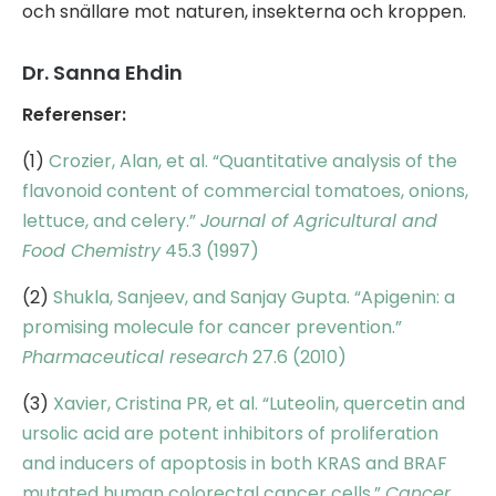
och snällare mot naturen, insekterna och kroppen.
Dr. Sanna Ehdin
Referenser:
(1)
Crozier, Alan, et al. “Quantitative analysis of the
flavonoid content of commercial tomatoes, onions,
lettuce, and celery.”
Journal of Agricultural and
Food Chemistry
45.3 (1997)
(2)
Shukla, Sanjeev, and Sanjay Gupta. “Apigenin: a
promising molecule for cancer prevention.”
Pharmaceutical research
27.6 (2010)
(3)
Xavier, Cristina PR, et al. “Luteolin, quercetin and
ursolic acid are potent inhibitors of proliferation
and inducers of apoptosis in both KRAS and BRAF
mutated human colorectal cancer cells.”
Cancer