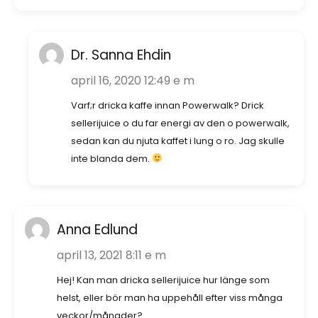
Dr. Sanna Ehdin
april 16, 2020 12:49 e m
Varf;r dricka kaffe innan Powerwalk? Drick
sellerijuice o du far energi av den o powerwalk,
sedan kan du njuta kaffet i lung o ro. Jag skulle
inte blanda dem.
Anna Edlund
april 13, 2021 8:11 e m
Hej! Kan man dricka sellerijuice hur länge som
helst, eller bör man ha uppehåll efter viss många
veckor/månader?