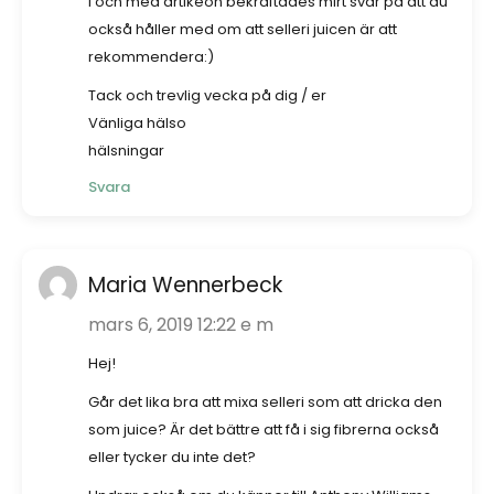
I och med artikeön bekräftades mirt svar på att du
också håller med om att selleri juicen är att
rekommendera:)
Tack och trevlig vecka på dig / er
Vänliga hälso
hälsningar
Svara
Maria Wennerbeck
mars 6, 2019 12:22 e m
Hej!
Går det lika bra att mixa selleri som att dricka den
som juice? Är det bättre att få i sig fibrerna också
eller tycker du inte det?