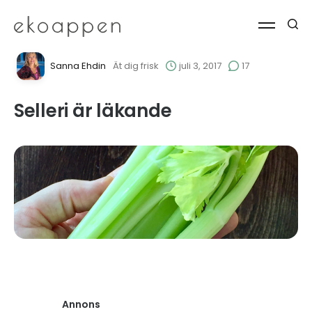
Sanna Ehdin
Ät dig frisk
juli 3, 2017
17
Selleri är läkande
Annons