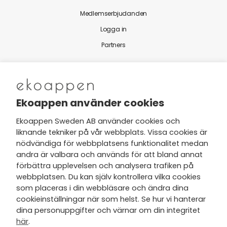
Medlemserbjudanden
Logga in
Partners
Nytt från Ekoappen
Ekoappen använder cookies
Ekoappen Sweden AB använder cookies och
liknande tekniker på vår webbplats. Vissa cookies är
Jag har tagit del av Ekoappens
nödvändiga för webbplatsens funktionalitet medan
personuppgifts- och
andra är valbara och används för att bland annat
integritetspolicy
och tar gärna del
förbättra upplevelsen och analysera trafiken på
av nyheter, hälsotips och exklusiva
webbplatsen. Du kan själv kontrollera vilka cookies
erbjudanden via min e-post.
som placeras i din webbläsare och ändra dina
cookieinställningar när som helst. Se hur vi hanterar
dina personuppgifter och värnar om din integritet
här
.