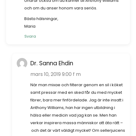
Undrar också om du känner till Anthony Williams
och om du anser honom vara seriös.
Bästa hälsningar,
Maria
Svara
Dr. Sanna Ehdin
mars 10, 2019 9:00 f m
När man mixae och filterar genom en sil i köket
samt pressar med en sked får du med mycket
fibrer, bara mer finfördelade. Jag är inte insatt i
Anthony Williams, han har ingen utbildning i
hälsa eller medicin vad jag kan se. Men han
verkar inspirera massa människor att äta rätt –
och det är värt väldigt mycket! Om sellerjuicens