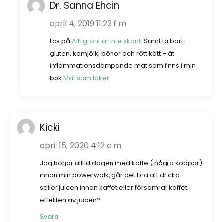
Dr. Sanna Ehdin
april 4, 2019 11:23 f m
Läs på
Allt grönt är inte skönt
. Samt ta bort
gluten, komjölk, bönor och rött kött – ät
inflammationsdämpande mat som finns i min
bok
Mat som läker
.
Kicki
april 15, 2020 4:12 e m
Jag börjar alltid dagen med kaffe ( några koppar)
innan min powerwalk, går det bra att dricka
sellerijuicen innan kaffet eller försämrar kaffet
effekten av juicen?
Svara