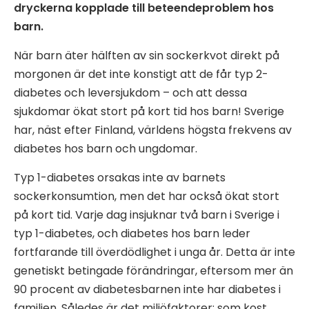
dryckerna kopplade till beteendeproblem hos
barn.
När barn äter hälften av sin sockerkvot direkt på
morgonen är det inte konstigt att de får typ 2-
diabetes och leversjukdom – och att dessa
sjukdomar ökat stort på kort tid hos barn! Sverige
har, näst efter Finland, världens högsta frekvens av
diabetes hos barn och ungdomar.
Typ 1-diabetes orsakas inte av barnets
sockerkonsumtion, men det har också ökat stort
på kort tid. Varje dag insjuknar två barn i Sverige i
typ 1-diabetes, och diabetes hos barn leder
fortfarande till överdödlighet i unga år. Detta är inte
genetiskt betingade förändringar, eftersom mer än
90 procent av diabetesbarnen inte har diabetes i
familjen. Således är det miljöfaktorer; som kost,