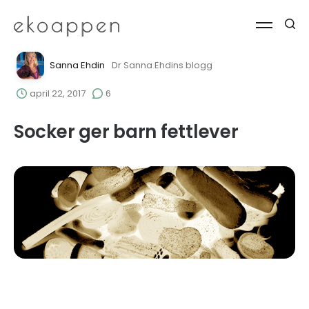
Sanna Ehdin
Dr Sanna Ehdins blogg
april 22, 2017
6
Socker ger barn fettlever