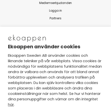
Medlemserbjudanden
Logga in
Partners
Nytt från Ekoappen
Ekoappen använder cookies
Ekoappen Sweden AB använder cookies och
liknande tekniker på vår webbplats. Vissa cookies är
Jag har tagit del av Ekoappens
nödvändiga för webbplatsens funktionalitet medan
personuppgifts- och
andra är valbara och används för att bland annat
integritetspolicy
och tar gärna del
förbättra upplevelsen och analysera trafiken på
av nyheter, hälsotips och exklusiva
webbplatsen. Du kan själv kontrollera vilka cookies
erbjudanden via min e-post.
som placeras i din webbläsare och ändra dina
cookieinställningar när som helst. Se hur vi hanterar
dina personuppgifter och värnar om din integritet
här
.