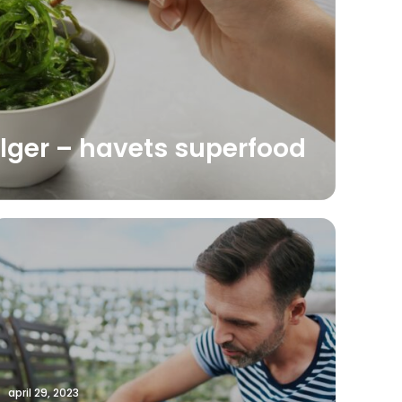
lger – havets superfood
april 29, 2023