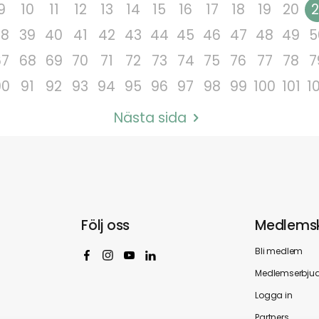
9
10
11
12
13
14
15
16
17
18
19
20
2
38
39
40
41
42
43
44
45
46
47
48
49
5
67
68
69
70
71
72
73
74
75
76
77
78
7
90
91
92
93
94
95
96
97
98
99
100
101
1
Nästa sida
Följ oss
Medlems
Bli medlem
Medlemserbju
Logga in
Partners