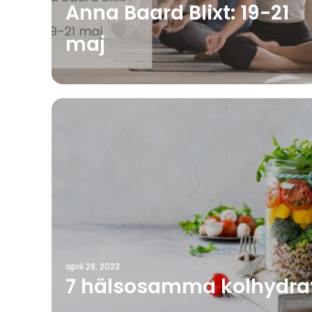
Anna Baard Blixt: 19-21
maj
april 28, 2023
7 hälsosamma kolhydra