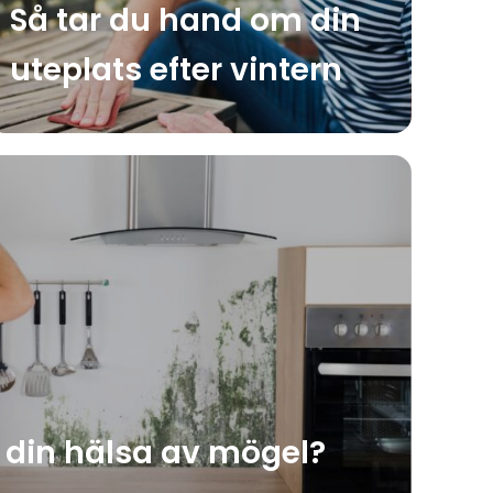
Så tar du hand om din
uteplats efter vintern
 din hälsa av mögel?