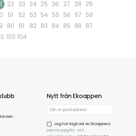
1
22
23
24
25
26
27
28
29
0
51
52
53
54
55
56
57
58
9
80
81
82
83
84
85
86
87
02
103
104
klubb
Nytt från Ekoappen
danden
Jag har tagit del av Ekoappens
personuppgifts- och