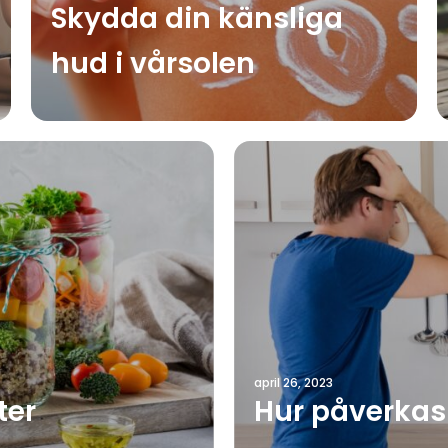
Skydda din känsliga
hud i vårsolen
april 26, 2023
ter
Hur påverkas