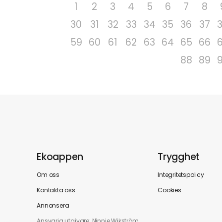
1
2
3
4
5
6
7
8
30
31
32
33
34
35
36
37
59
60
61
62
63
64
65
66
88
89
Ekoappen
Trygghet
Om oss
Integritetspolicy
Kontakta oss
Cookies
Annonsera
Ansvarig utgivare: Ninnie Wikström