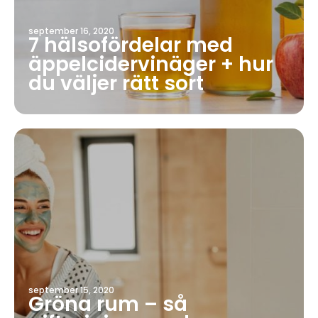
september 16, 2020
7 hälsofördelar med
äppelcidervinäger + hur
du väljer rätt sort
september 15, 2020
Gröna rum – så