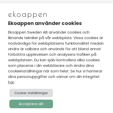
Nytt från Ekoappen
Ekoappen använder cookies
Ekoappen Sweden AB använder cookies och
liknande tekniker på vår webbplats. Vissa cookies är
Jag har tagit del av Ekoappens
nödvändiga för webbplatsens funktionalitet medan
personuppgifts- och
andra är valbara och används för att bland annat
integritetspolicy
och tar gärna del
förbättra upplevelsen och analysera trafiken på
av nyheter, hälsotips och exklusiva
webbplatsen. Du kan själv kontrollera vilka cookies
erbjudanden via min e-post.
som placeras i din webbläsare och ändra dina
cookieinställningar när som helst. Se hur vi hanterar
dina personuppgifter och värnar om din integritet
här
.
Cookie-inställningar
Acceptera allt
Skapad av
Visionmate