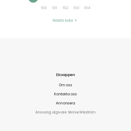
100
101
102
103
104
Nästa sida
Ekoappen
Om oss
Kontakta oss
Annonsera
Ansvarig utgivare: Ninnie Wikström