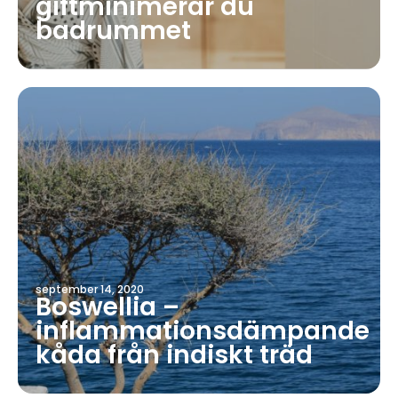
giftminimerar du
badrummet
september 14, 2020
Boswellia –
inflammationsdämpande
kåda från indiskt träd