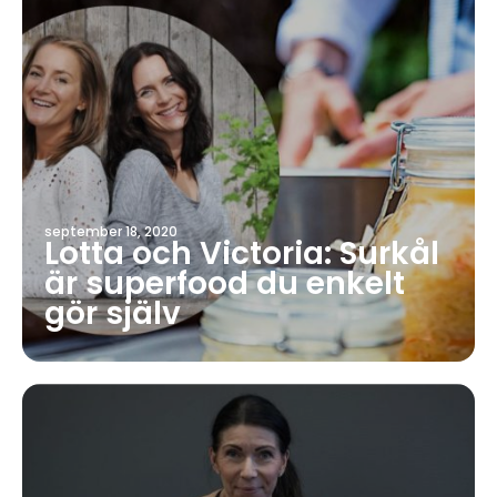
september 18, 2020
Lotta och Victoria: Surkål
är superfood du enkelt
gör själv