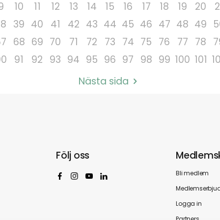
9
10
11
12
13
14
15
16
17
18
19
20
2
38
39
40
41
42
43
44
45
46
47
48
49
5
67
68
69
70
71
72
73
74
75
76
77
78
7
90
91
92
93
94
95
96
97
98
99
100
101
1
Nästa sida
Följ oss
Medlems
Bli medlem
Medlemserbju
Logga in
Partners