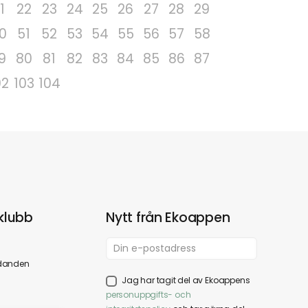
1
22
23
24
25
26
27
28
29
0
51
52
53
54
55
56
57
58
9
80
81
82
83
84
85
86
87
02
103
104
klubb
Nytt från Ekoappen
danden
Jag har tagit del av Ekoappens
personuppgifts- och