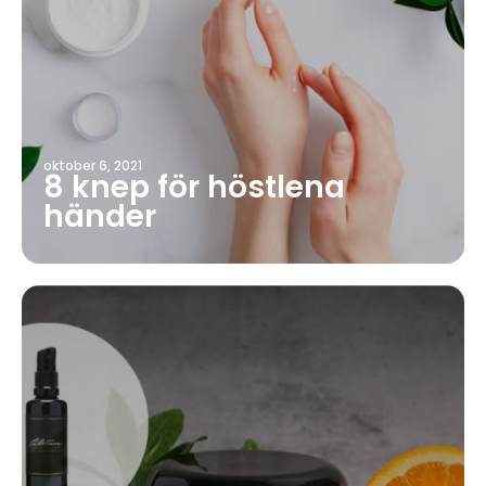
oktober 6, 2021
8 knep för höstlena
händer