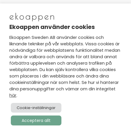
Nytt från Ekoappen
Ekoappen använder cookies
Ekoappen Sweden AB använder cookies och
liknande tekniker på vår webbplats. Vissa cookies är
Jag har tagit del av Ekoappens
nödvändiga för webbplatsens funktionalitet medan
personuppgifts- och
andra är valbara och används för att bland annat
integritetspolicy
och tar gärna del
förbättra upplevelsen och analysera trafiken på
av nyheter, hälsotips och exklusiva
webbplatsen. Du kan själv kontrollera vilka cookies
erbjudanden via min e-post.
som placeras i din webbläsare och ändra dina
cookieinställningar när som helst. Se hur vi hanterar
dina personuppgifter och värnar om din integritet
här
.
Cookie-inställningar
Acceptera allt
Skapad av
Visionmate