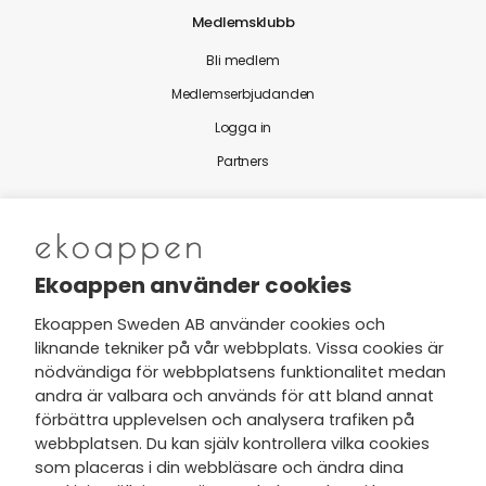
Medlemsklubb
Bli medlem
Medlemserbjudanden
Logga in
Partners
Nytt från Ekoappen
Ekoappen använder cookies
Ekoappen Sweden AB använder cookies och
liknande tekniker på vår webbplats. Vissa cookies är
Jag har tagit del av Ekoappens
nödvändiga för webbplatsens funktionalitet medan
personuppgifts- och
andra är valbara och används för att bland annat
integritetspolicy
och tar gärna del
förbättra upplevelsen och analysera trafiken på
av nyheter, hälsotips och exklusiva
webbplatsen. Du kan själv kontrollera vilka cookies
erbjudanden via min e-post.
som placeras i din webbläsare och ändra dina