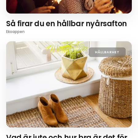
Så firar du en hållbar nyårsafton
Ekoappen
HÅLLBARHET
Vad är jute och hur bra är det för