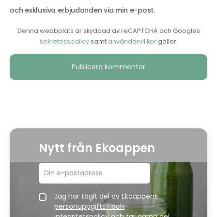
och exklusiva erbjudanden via min e-post.
Denna webbplats är skyddad av reCAPTCHA och Googles
sekretesspolicy
samt
användarvillkor
gäller.
Alternative:
Nytt från Ekoappen
Jag har tagit del av Ekoappens
personuppgifts- och
integritetspolicy
och tar gärna del