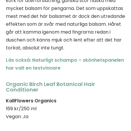
kork för återförslutning, ganska stor flaska med
mycket balsam för pengarna. Det som uppskattas
mest med det här balsamet är dock den utredande
effekten som är svår med naturliga balsam. Håret
går att kamma igenom med fingrarna redan i
duschen och känns mjuk och lent efter att det har
torkat, absolut inte tungt.
Läs också: Naturligt schampo – skönhetspanelen
har valt en testvinnare
Organic Birch Leaf Botanical Hair
Conditioner
KaliFlowers Organics
169 kr/250 ml
Vegan: Ja