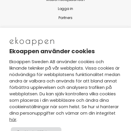
Logga in
Partners
Nytt från Ekoappen
Ekoappen använder cookies
Ekoappen Sweden AB använder cookies och
liknande tekniker på vår webbplats. Vissa cookies är
Jag har tagit del av Ekoappens
nödvändiga för webbplatsens funktionalitet medan
personuppgifts- och
andra är valbara och används för att bland annat
integritetspolicy
och tar gärna del
förbättra upplevelsen och analysera trafiken på
av nyheter, hälsotips och exklusiva
webbplatsen. Du kan själv kontrollera vilka cookies
erbjudanden via min e-post.
som placeras i din webbläsare och ändra dina
cookieinställningar när som helst. Se hur vi hanterar
dina personuppgifter och värnar om din integritet
här
.