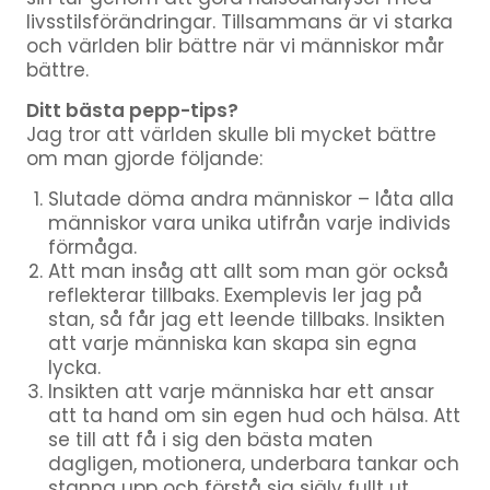
livsstilsförändringar. Tillsammans är vi starka
och världen blir bättre när vi människor mår
bättre.
Ditt bästa pepp-tips?
Jag tror att världen skulle bli mycket bättre
om man gjorde följande:
Slutade döma andra människor – låta alla
människor vara unika utifrån varje individs
förmåga.
Att man insåg att allt som man gör också
reflekterar tillbaks. Exemplevis ler jag på
stan, så får jag ett leende tillbaks. Insikten
att varje människa kan skapa sin egna
lycka.
Insikten att varje människa har ett ansar
att ta hand om sin egen hud och hälsa. Att
se till att få i sig den bästa maten
dagligen, motionera, underbara tankar och
stanna upp och förstå sig själv fullt ut.