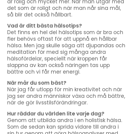
är rolig och mycket mer. När man utgår med
det som är roligt och när man når sina mål,
så blir det också hållbart.
Vad är ditt bästa hälsotips?
Det finns en hel del hälsotips som är bra och
fler behövs oftast för att uppnå en hållbar
hälsa. Men jag skulle säga att djupandas och
meditation för med sig många andra
hälsofördelar, speciellt när kroppen får
slappna av kan också näringen tas upp
bättre och vi får mer energi.
När mår du som bäst?
När jag får utlopp för min kreativitet och när
jag ser andra människor växa och må bättre,
när de gör livsstilsförändringar.
Hur räddar du världen lite varje dag?
Genom att utbilda andra i en holistisk hälsa.
Som de sedan kan sprida vidare till andra i
sin tur genom att göra hälsoanalyser med