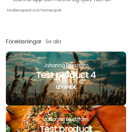
Hudterapeut och homeopat
Föreläsningar
Se alla
Johanna Bjurström
Test product 4
LEVANDE
Johanna Bjurström
Test product