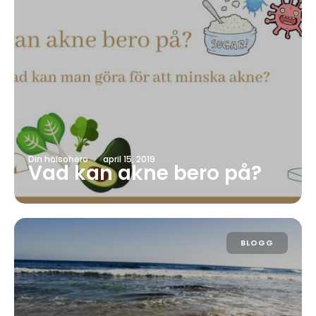
Din hälsohero
·
april 15, 2019
Vad kan akne bero på?
BLOGG