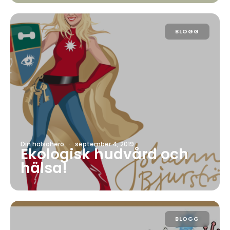
BLOGG
Din hälsohero
·
september 4, 2019
Ekologisk hudvård och
hälsa!
BLOGG