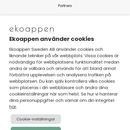
Partners
Nytt från Ekoappen
Ekoappen använder cookies
Ekoappen Sweden AB använder cookies och
liknande tekniker på vår webbplats. Vissa cookies är
Jag har tagit del av Ekoappens
nödvändiga för webbplatsens funktionalitet medan
personuppgifts- och
andra är valbara och används för att bland annat
integritetspolicy
och tar gärna del
förbättra upplevelsen och analysera trafiken på
av nyheter, hälsotips och exklusiva
webbplatsen. Du kan själv kontrollera vilka cookies
erbjudanden via min e-post.
som placeras i din webbläsare och ändra dina
cookieinställningar när som helst. Se hur vi hanterar
dina personuppgifter och värnar om din integritet
här
.
Cookie-inställningar