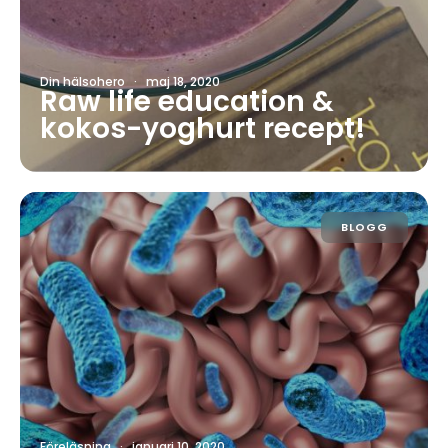
Din hälsohero
·
maj 18, 2020
Raw life education &
kokos-yoghurt recept!
BLOGG
Föreläsning
·
januari 10, 2020