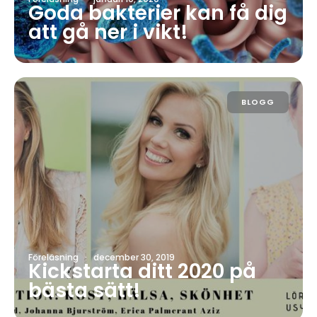
Goda bakterier kan få dig
att gå ner i vikt!
BLOGG
Föreläsning
·
december 30, 2019
Kickstarta ditt 2020 på
bästa sätt!