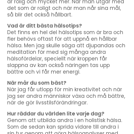
är rolig och mycket mer. När man utgår med
det som är roligt och när man når sina mål,
så blir det också hållbart.
Vad är ditt bästa hälsotips?
Det finns en hel del hälsotips som är bra och
fler behövs oftast för att uppnå en hållbar
hälsa. Men jag skulle säga att djupandas och
meditation för med sig många andra
hälsofördelar, speciellt när kroppen får
slappna av kan också näringen tas upp
bättre och vi får mer energi.
När mår du som bäst?
När jag får utlopp för min kreativitet och när
jag ser andra människor växa och må bättre,
när de gör livsstilsförändringar.
Hur räddar du världen lite varje dag?
Genom att utbilda andra i en holistisk hälsa.
Som de sedan kan sprida vidare till andra i
sin tur genom att göra hälsoanalyser med