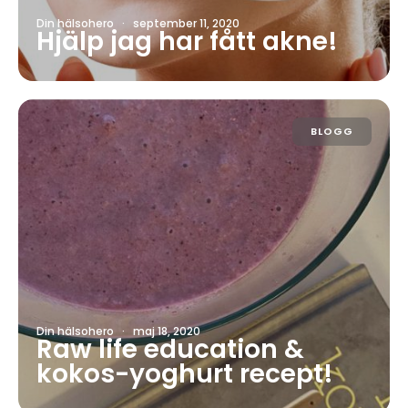
Din hälsohero
·
september 11, 2020
Hjälp jag har fått akne!
BLOGG
Din hälsohero
·
maj 18, 2020
Raw life education &
kokos-yoghurt recept!