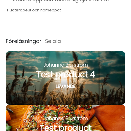
Hudterapeut och homeopat
Föreläsningar
Se alla
Johanna Bjurström
Test product 4
LEVANDE
Johanna Bjurström
Test product