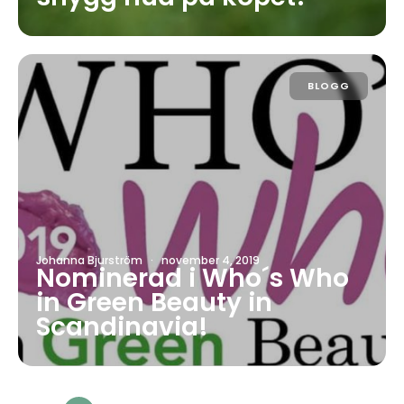
BLOGG
Johanna Bjurström
·
november 4, 2019
Nominerad i Who´s Who
in Green Beauty in
Scandinavia!