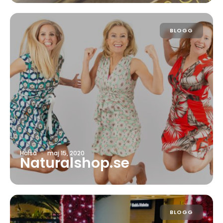
BLOGG
Hälsa
·
maj 15, 2020
Naturalshop.se
BLOGG