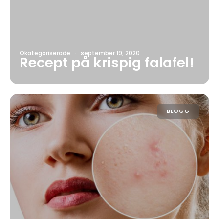
Okategoriserade
·
september 19, 2020
Recept på krispig falafel!
BLOGG