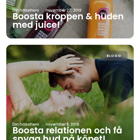
Din hälsohero
·
november 27, 2019
Boosta kroppen & huden
med juice!
BLOGG
Din hälsohero
·
november 8, 2019
Boosta relationen och få
snygg hud på köpet!