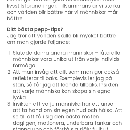
livsstilsförändringar. Tillsammans är vi starka
och världen blir bättre när vi människor mår
bättre.
Ditt bästa pepp-tips?
Jag tror att världen skulle bli mycket bättre
om man gjorde följande:
Slutade döma andra människor – låta alla
människor vara unika utifrån varje individs
förmåga.
Att man insåg att allt som man gör också
reflekterar tillbaks. Exemplevis ler jag på
stan, så får jag ett leende tillbaks. Insikten
att varje människa kan skapa sin egna
lycka.
Insikten att varje människa har ett ansar
att ta hand om sin egen hud och hälsa. Att
se till att få i sig den bästa maten
dagligen, motionera, underbara tankar och
stanna upp och förstå sig själv fullt ut.