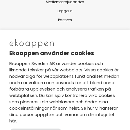
Medlemserbjudanden
Logga in
Partners
Nytt från Ekoappen
Ekoappen använder cookies
Ekoappen Sweden AB använder cookies och
liknande tekniker på vår webbplats. Vissa cookies är
Jag har tagit del av Ekoappens
nödvändiga för webbplatsens funktionalitet medan
personuppgifts- och
andra är valbara och används för att bland annat
integritetspolicy
och tar gärna del
förbättra upplevelsen och analysera trafiken på
av nyheter, hälsotips och exklusiva
webbplatsen. Du kan själv kontrollera vilka cookies
erbjudanden via min e-post.
som placeras i din webbläsare och ändra dina
cookieinställningar när som helst. Se hur vi hanterar
dina personuppgifter och värnar om din integritet
här
.