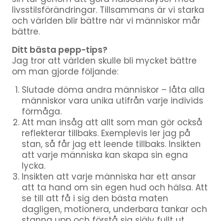
livsstilsförändringar. Tillsammans är vi starka
och världen blir bättre när vi människor mår
bättre.
Ditt bästa pepp-tips?
Jag tror att världen skulle bli mycket bättre
om man gjorde följande:
Slutade döma andra människor – låta alla
människor vara unika utifrån varje individs
förmåga.
Att man insåg att allt som man gör också
reflekterar tillbaks. Exemplevis ler jag på
stan, så får jag ett leende tillbaks. Insikten
att varje människa kan skapa sin egna
lycka.
Insikten att varje människa har ett ansar
att ta hand om sin egen hud och hälsa. Att
se till att få i sig den bästa maten
dagligen, motionera, underbara tankar och
stanna upp och förstå sig själv fullt ut.