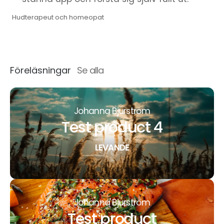
Hudterapeut och homeopat
Föreläsningar
Se alla
Johanna Bjurström
Test product 4
LEVANDE
Johanna Bjurström
Test product