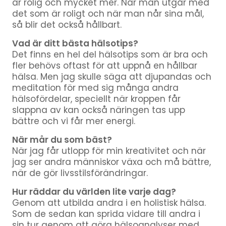
är rolig och mycket mer. När man utgår med
det som är roligt och när man når sina mål,
så blir det också hållbart.
Vad är ditt bästa hälsotips?
Det finns en hel del hälsotips som är bra och
fler behövs oftast för att uppnå en hållbar
hälsa. Men jag skulle säga att djupandas och
meditation för med sig många andra
hälsofördelar, speciellt när kroppen får
slappna av kan också näringen tas upp
bättre och vi får mer energi.
När mår du som bäst?
När jag får utlopp för min kreativitet och när
jag ser andra människor växa och må bättre,
när de gör livsstilsförändringar.
Hur räddar du världen lite varje dag?
Genom att utbilda andra i en holistisk hälsa.
Som de sedan kan sprida vidare till andra i
sin tur genom att göra hälsoanalyser med