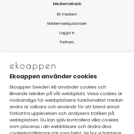
Medlemsklubb
Bli medlem
Medlemserbjudanden
Logga in
Partners
Nytt från Ekoappen
Ekoappen använder cookies
Ekoappen Sweden AB använder cookies och
liknande tekniker på vår webbplats. Vissa cookies är
Jag har tagit del av Ekoappens
nödvändiga för webbplatsens funktionalitet medan
personuppgifts- och
andra är valbara och används för att bland annat
integritetspolicy
och tar gärna del
förbättra upplevelsen och analysera trafiken på
av nyheter, hälsotips och exklusiva
webbplatsen. Du kan själv kontrollera vilka cookies
erbjudanden via min e-post.
som placeras i din webbläsare och ändra dina
cookieinställningar när som helst. Se hur vi hanterar