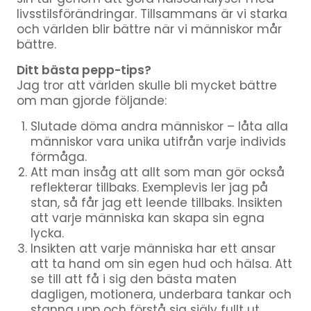
livsstilsförändringar. Tillsammans är vi starka
och världen blir bättre när vi människor mår
bättre.
Ditt bästa pepp-tips?
Jag tror att världen skulle bli mycket bättre
om man gjorde följande:
Slutade döma andra människor – låta alla
människor vara unika utifrån varje individs
förmåga.
Att man insåg att allt som man gör också
reflekterar tillbaks. Exemplevis ler jag på
stan, så får jag ett leende tillbaks. Insikten
att varje människa kan skapa sin egna
lycka.
Insikten att varje människa har ett ansar
att ta hand om sin egen hud och hälsa. Att
se till att få i sig den bästa maten
dagligen, motionera, underbara tankar och
stanna upp och förstå sig själv fullt ut.