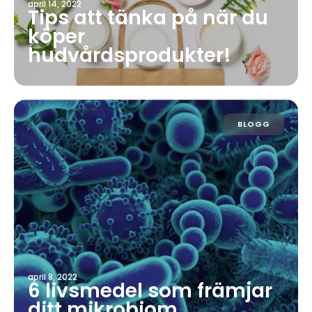
april 14, 2022
Tips att tänka på när du
köper
hudvårdsprodukter!
BLOGG
april 8, 2022
6 livsmedel som främjar
ditt mikrobiom