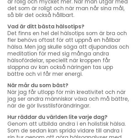
är rolig och mycket mer. När man utgår med
det som är roligt och när man når sina mål,
så blir det också hållbart.
Vad är ditt bästa hälsotips?
Det finns en hel del hälsotips som är bra och
fler behövs oftast för att uppnå en hållbar
hälsa. Men jag skulle säga att djupandas och
meditation för med sig många andra
hälsofördelar, speciellt när kroppen får
slappna av kan också näringen tas upp
bättre och vi får mer energi.
När mår du som bäst?
När jag får utlopp för min kreativitet och när
jag ser andra människor växa och må bättre,
när de gör livsstilsförändringar.
Hur räddar du världen lite varje dag?
Genom att utbilda andra i en holistisk hälsa.
Som de sedan kan sprida vidare till andra i
sin tur genom att göra hälsoanalyser med