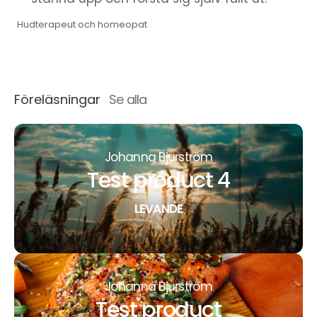
Hudterapeut och homeopat
Föreläsningar
Se alla
Johanna Bjurström
Test product 4
LEVANDE
Johanna Bjurström
Test product