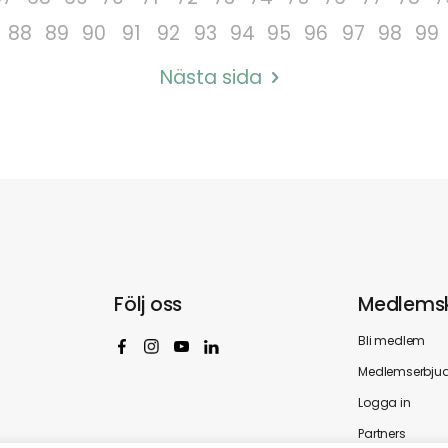
88
89
90
91
92
93
94
95
96
97
98
99
Nästa sida
Följ oss
Medlems
Bli medlem
Medlemserbju
Logga in
Partners