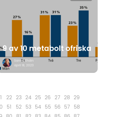
9 av 10 metabolt ofriska
Sanna Ehdin
april 18, 2023
1
22
23
24
25
26
27
28
29
0
51
52
53
54
55
56
57
58
9
80
81
82
83
84
85
86
87