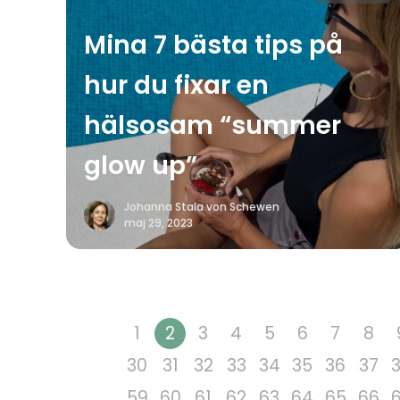
Mina 7 bästa tips på
hur du fixar en
hälsosam “summer
glow up”
Johanna Stala von Schewen
maj 29, 2023
1
2
3
4
5
6
7
8
30
31
32
33
34
35
36
37
59
60
61
62
63
64
65
66