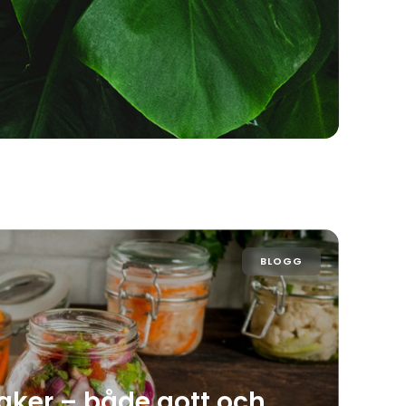
BLOGG
aker – både gott och