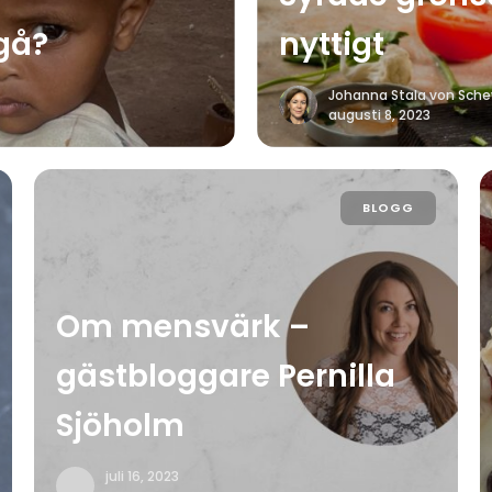
 gå?
nyttigt
Johanna Stala von Sch
augusti 8, 2023
BLOGG
Om mensvärk –
gästbloggare Pernilla
Sjöholm
juli 16, 2023