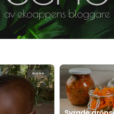
BLOGG
Syrade gröns