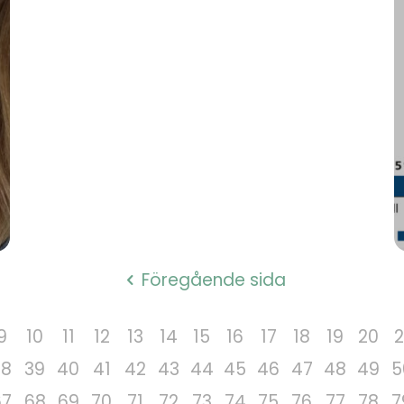
Föregående sida
9
10
11
12
13
14
15
16
17
18
19
20
2
38
39
40
41
42
43
44
45
46
47
48
49
5
67
68
69
70
71
72
73
74
75
76
77
78
7