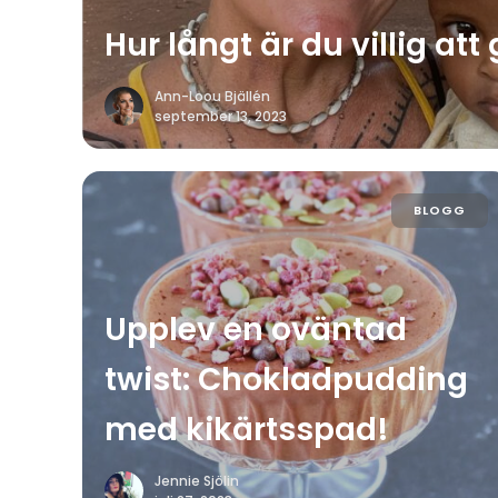
Hur långt är du villig att
Ann-Loou Bjällén
september 13, 2023
BLOGG
Upplev en oväntad
twist: Chokladpudding
med kikärtsspad!
Jennie Sjölin