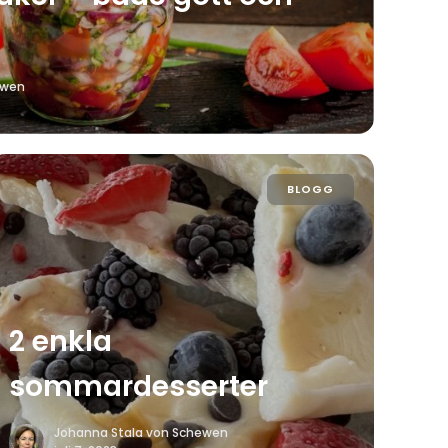
ewen
BLOGG
2 enkla
sommardesserter
Johanna Stala von Schewen