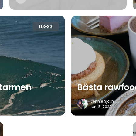
BLOGG
 tarmen
Bästa rawfoo
Jennie Sjölin
juni 5, 2023