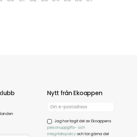
klubb
Nytt från Ekoappen
danden
Jag har tagit del av Ekoappens
personuppgifts- och
integritetspolicy
och tar gärna del