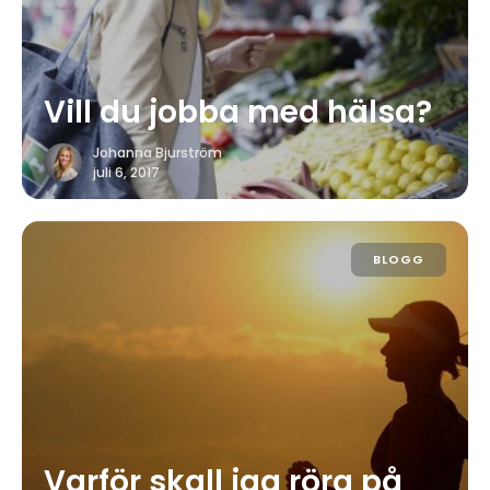
Vill du jobba med hälsa?
Johanna Bjurström
juli 6, 2017
BLOGG
Varför skall jag röra på