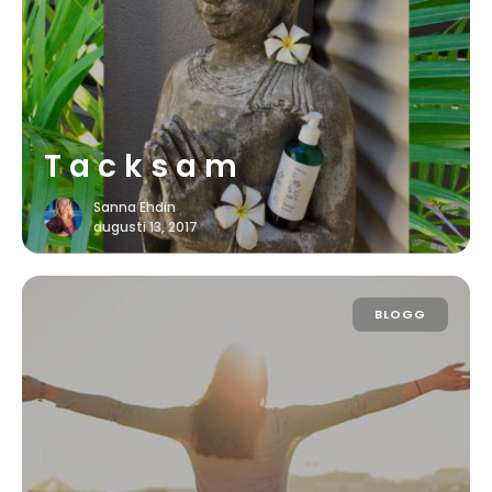
T a c k s a m
Sanna Ehdin
augusti 13, 2017
BLOGG