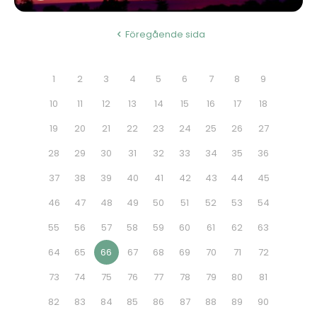
Föregående sida
1
2
3
4
5
6
7
8
9
10
11
12
13
14
15
16
17
18
19
20
21
22
23
24
25
26
27
28
29
30
31
32
33
34
35
36
37
38
39
40
41
42
43
44
45
46
47
48
49
50
51
52
53
54
55
56
57
58
59
60
61
62
63
64
65
66
67
68
69
70
71
72
73
74
75
76
77
78
79
80
81
82
83
84
85
86
87
88
89
90