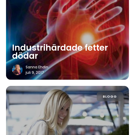
Industrihärdade fetter
dödar
Sanna Ehdin
juli 9, 2017
BLOGG