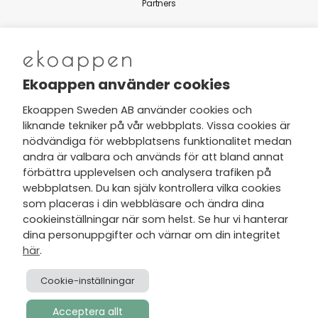
Partners
Nytt från Ekoappen
Ekoappen använder cookies
Ekoappen Sweden AB använder cookies och
liknande tekniker på vår webbplats. Vissa cookies är
Jag har tagit del av Ekoappens
nödvändiga för webbplatsens funktionalitet medan
personuppgifts- och
andra är valbara och används för att bland annat
integritetspolicy
och tar gärna del
förbättra upplevelsen och analysera trafiken på
av nyheter, hälsotips och exklusiva
webbplatsen. Du kan själv kontrollera vilka cookies
erbjudanden via min e-post.
som placeras i din webbläsare och ändra dina
cookieinställningar när som helst. Se hur vi hanterar
dina personuppgifter och värnar om din integritet
här
.
Cookie-inställningar
Acceptera allt