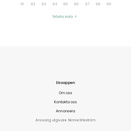
91
92
93
94
95
96
97
98
99
Nästa sida
Ekoappen
Om oss
Kontakta oss
Annonsera
Ansvarig utgivare: Ninnie Wikström