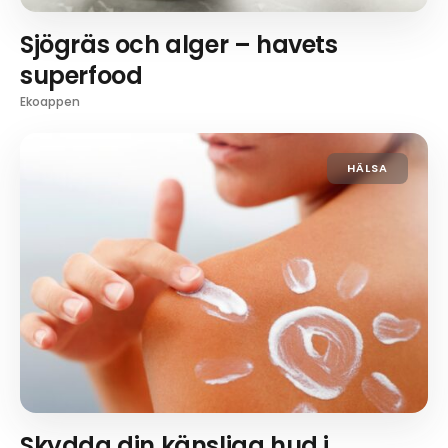
Sjögräs och alger – havets
superfood
Ekoappen
HÄLSA
Skydda din känsliga hud i