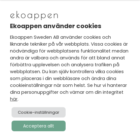
Nytt från Ekoappen
Ekoappen använder cookies
Ekoappen Sweden AB använder cookies och
liknande tekniker på vår webbplats. Vissa cookies är
Jag har tagit del av Ekoappens
nödvändiga för webbplatsens funktionalitet medan
personuppgifts- och
andra är valbara och används för att bland annat
integritetspolicy
och tar gärna del
förbättra upplevelsen och analysera trafiken på
av nyheter, hälsotips och exklusiva
webbplatsen. Du kan själv kontrollera vilka cookies
erbjudanden via min e-post.
som placeras i din webbläsare och ändra dina
cookieinställningar när som helst. Se hur vi hanterar
dina personuppgifter och värnar om din integritet
här
.
Cookie-inställningar
Acceptera allt
Skapad av
Visionmate