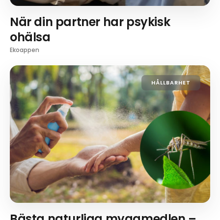
När din partner har psykisk
ohälsa
Ekoappen
HÅLLBARHET
Bästa naturliga myggmedlen –