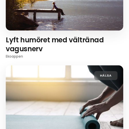
Lyft humöret med vältränad
vagusnerv
Ekoappen
HÄLSA