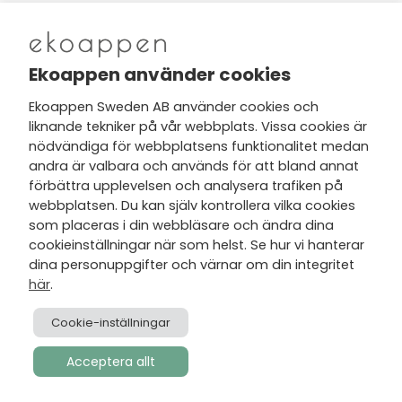
Nytt från Ekoappen
Ekoappen använder cookies
Ekoappen Sweden AB använder cookies och
liknande tekniker på vår webbplats. Vissa cookies är
Jag har tagit del av Ekoappens
nödvändiga för webbplatsens funktionalitet medan
personuppgifts- och
andra är valbara och används för att bland annat
integritetspolicy
och tar gärna del
förbättra upplevelsen och analysera trafiken på
av nyheter, hälsotips och exklusiva
webbplatsen. Du kan själv kontrollera vilka cookies
erbjudanden via min e-post.
som placeras i din webbläsare och ändra dina
cookieinställningar när som helst. Se hur vi hanterar
dina personuppgifter och värnar om din integritet
här
.
Cookie-inställningar
Acceptera allt
Skapad av
Visionmate