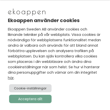
Nytt från Ekoappen
Ekoappen använder cookies
Ekoappen Sweden AB använder cookies och
liknande tekniker på vår webbplats. Vissa cookies är
Jag har tagit del av Ekoappens
nödvändiga för webbplatsens funktionalitet medan
personuppgifts- och
andra är valbara och används för att bland annat
integritetspolicy
och tar gärna del
förbättra upplevelsen och analysera trafiken på
av nyheter, hälsotips och exklusiva
webbplatsen. Du kan själv kontrollera vilka cookies
erbjudanden via min e-post.
som placeras i din webbläsare och ändra dina
cookieinställningar när som helst. Se hur vi hanterar
dina personuppgifter och värnar om din integritet
här
.
Cookie-inställningar
Acceptera allt
Skapad av
Visionmate