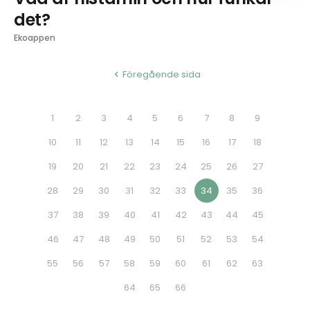
det?
Ekoappen
Föregående sida
1
2
3
4
5
6
7
8
9
10
11
12
13
14
15
16
17
18
19
20
21
22
23
24
25
26
27
28
29
30
31
32
33
34
35
36
37
38
39
40
41
42
43
44
45
46
47
48
49
50
51
52
53
54
55
56
57
58
59
60
61
62
63
64
65
66