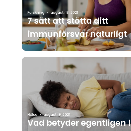
Forskning
·
augusti 13, 2021
7 sätt att stötta ditt
immunförsvar naturligt
Hälsa
·
augusti 9, 2021
Vad betyder egentligen