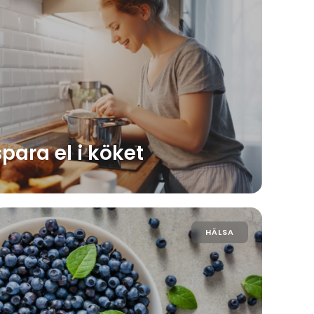
spara el i köket
HÄLSA