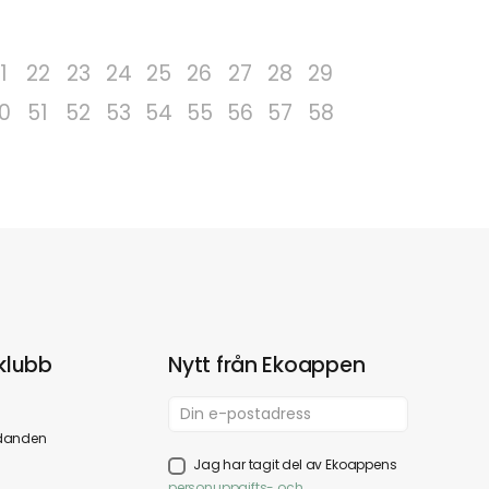
1
22
23
24
25
26
27
28
29
0
51
52
53
54
55
56
57
58
klubb
Nytt från Ekoappen
danden
Jag har tagit del av Ekoappens
personuppgifts- och