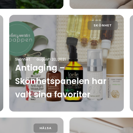
SKÖNHET
Skönhet
·
augusti 20, 2021
Antiaging –
Skönhetspanelen har
valt sina favoriter
HÄLSA