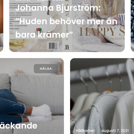
Johanna Bjurström:
“Huden behöver mer än
bara krämer”
HÄLSA
 läckande
Hållbarhet
·
augusti 7, 2021