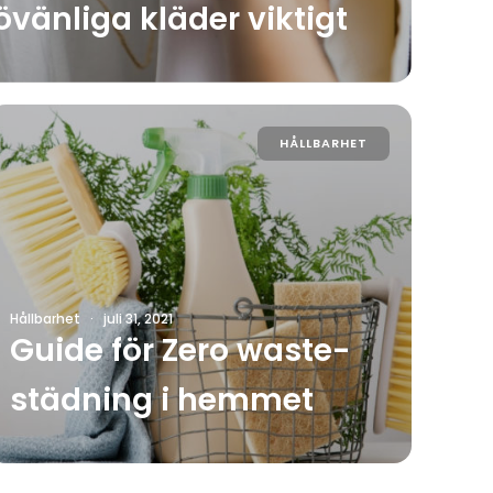
övänliga kläder viktigt
HÅLLBARHET
Hållbarhet
·
juli 31, 2021
Guide för Zero waste-
städning i hemmet