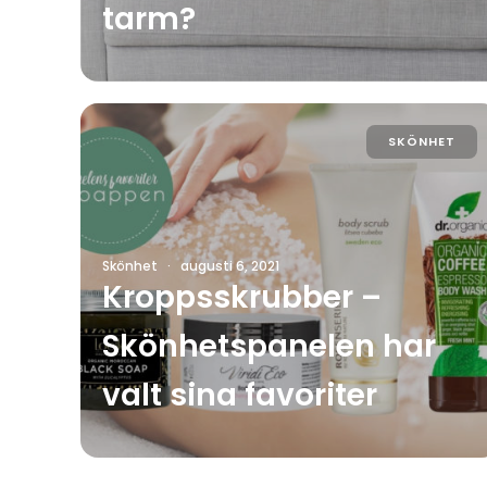
tarm?
SKÖNHET
Skönhet
·
augusti 6, 2021
Kroppsskrubber –
Skönhetspanelen har
valt sina favoriter