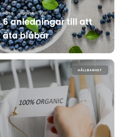
Hälsa
·
augusti 11, 2021
6 anledningar till att
äta blåbär
HÅLLBARHET