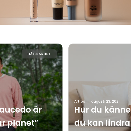
HÅLLBARHET
Artros
·
augusti 23, 2021
Saucedo är
Hur du känner
år planet”
du kan lindra