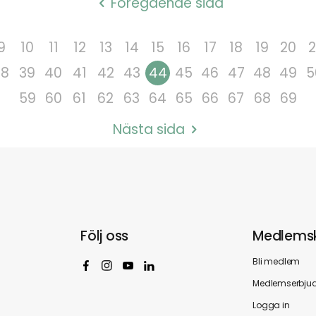
Föregående sida
9
10
11
12
13
14
15
16
17
18
19
20
2
38
39
40
41
42
43
44
45
46
47
48
49
5
59
60
61
62
63
64
65
66
67
68
69
Nästa sida
Följ oss
Medlems
Bli medlem
Medlemserbju
Logga in