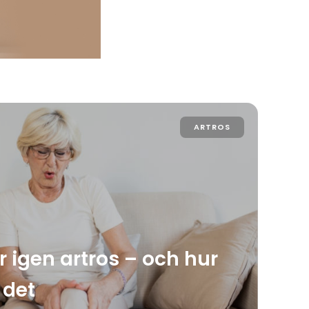
ARTROS
 igen artros – och hur
 det