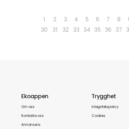
1
2
3
4
5
6
7
8
30
31
32
33
34
35
36
37
Ekoappen
Trygghet
Om oss
Integritetspolicy
Kontakta oss
Cookies
Annonsera