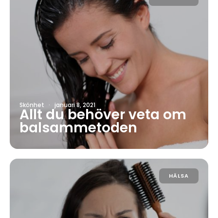
Skönhet
·
januari 8, 2021
Allt du behöver veta om
balsammetoden
HÄLSA