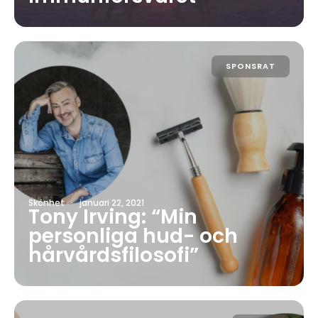
SPONSRAT
Skönhet
·
januari 22, 2021
Tony Irving: “Min
personliga hud- och
hårvårdsfilosofi”