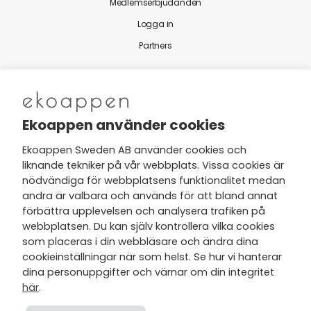
Medlemserbjudanden
Logga in
Partners
Nytt från Ekoappen
Ekoappen använder cookies
Ekoappen Sweden AB använder cookies och
liknande tekniker på vår webbplats. Vissa cookies är
Jag har tagit del av Ekoappens
nödvändiga för webbplatsens funktionalitet medan
personuppgifts- och
andra är valbara och används för att bland annat
integritetspolicy
och tar gärna del
förbättra upplevelsen och analysera trafiken på
av nyheter, hälsotips och exklusiva
webbplatsen. Du kan själv kontrollera vilka cookies
erbjudanden via min e-post.
som placeras i din webbläsare och ändra dina
cookieinställningar när som helst. Se hur vi hanterar
dina personuppgifter och värnar om din integritet
här
.