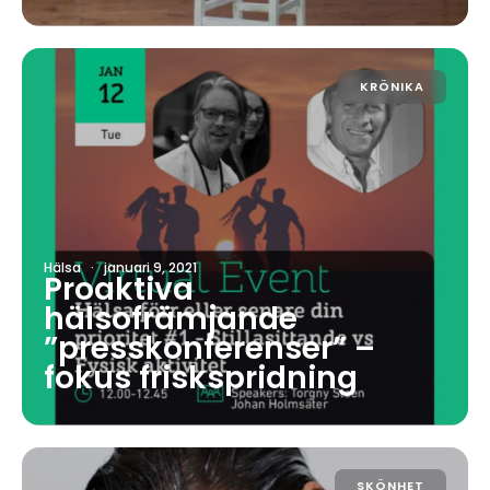
KRÖNIKA
Hälsa
·
januari 9, 2021
Proaktiva
hälsofrämjande
”presskonferenser” –
fokus friskspridning
SKÖNHET