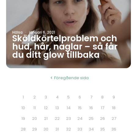
Hälsa
·
januari 6, 2021
Sköldkörtelproblem och
hud, hår, naglar – så får
du ditt glow tillbaka
Föregående sida
1
2
3
4
5
6
7
8
9
10
11
12
13
14
15
16
17
18
19
20
21
22
23
24
25
26
27
28
29
30
31
32
33
34
35
36