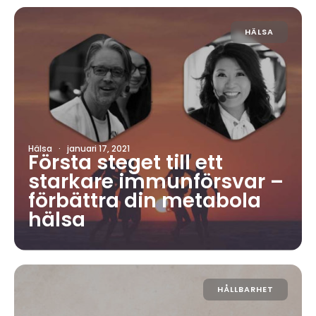
HÄLSA
Hälsa
·
januari 17, 2021
Första steget till ett
starkare immunförsvar –
förbättra din metabola
hälsa
HÅLLBARHET