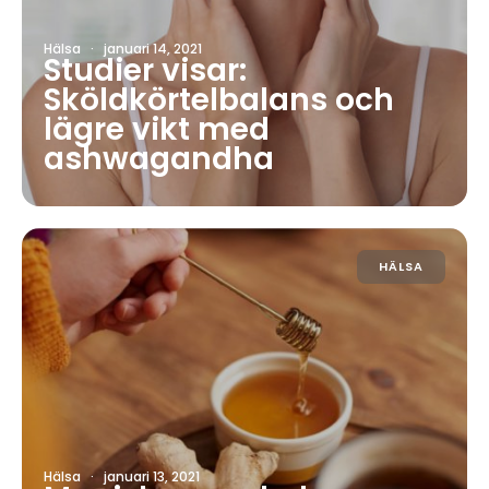
Hälsa
·
januari 14, 2021
Studier visar:
Sköldkörtelbalans och
lägre vikt med
ashwagandha
HÄLSA
Hälsa
·
januari 13, 2021