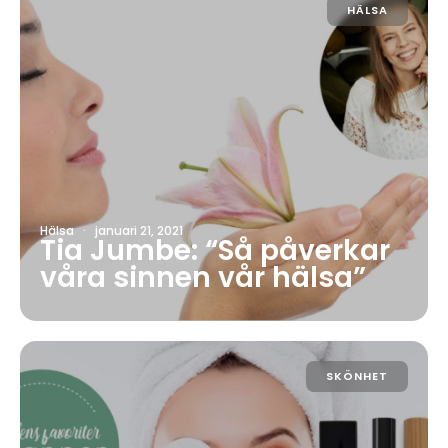
HÄLSA
Hälsa
·
januari 21, 2021
Tia Jumbe: “Så påverkar
våra sinnen vår hälsa”
SKÖNHET