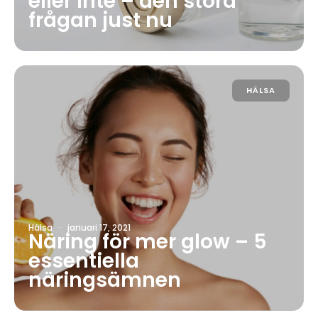
eller inte – den stora
frågan just nu
HÄLSA
Hälsa
·
januari 17, 2021
Näring för mer glow – 5
essentiella
näringsämnen