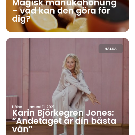
Magisk manukahonung
– vad kan den göra för
dig?
HÄLSA
Hälsa
·
januari 11, 2021
Karin Björkegren Jones:
“Andetaget är din bästa
vän”