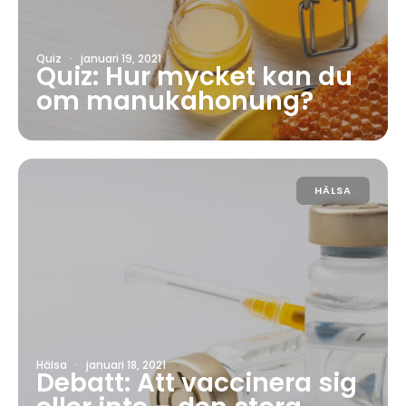
Quiz
·
januari 19, 2021
Quiz: Hur mycket kan du
om manukahonung?
HÄLSA
Hälsa
·
januari 18, 2021
Debatt: Att vaccinera sig